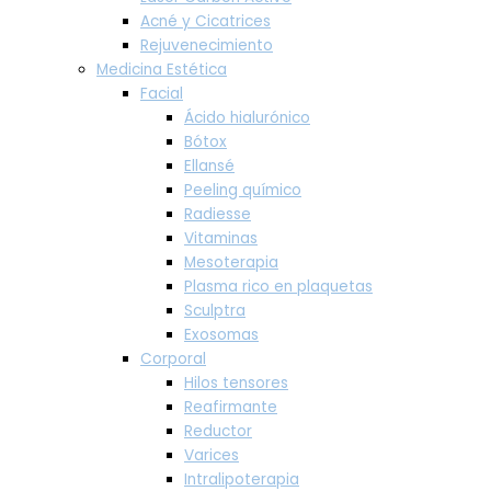
Acné y Cicatrices
Rejuvenecimiento
Medicina Estética
Facial
Ácido hialurónico
Bótox
Ellansé
Peeling químico
Radiesse
Vitaminas
Mesoterapia
Plasma rico en plaquetas
Sculptra
Exosomas
Corporal
Hilos tensores
Reafirmante
Reductor
Varices
Intralipoterapia