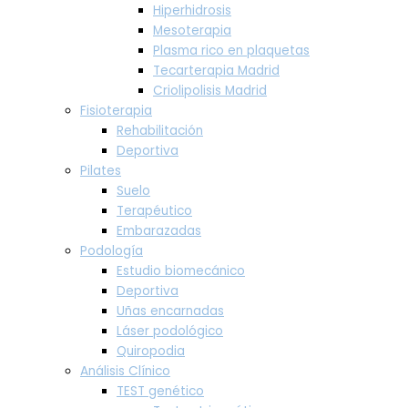
Hiperhidrosis
Mesoterapia
Plasma rico en plaquetas
Tecarterapia Madrid
Criolipolisis Madrid
Fisioterapia
Rehabilitación
Deportiva
Pilates
Suelo
Terapéutico
Embarazadas
Podología
Estudio biomecánico
Deportiva
Uñas encarnadas
Láser podológico
Quiropodia
Análisis Clínico
TEST genético