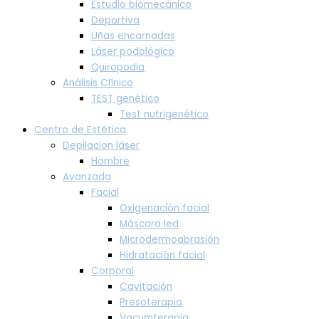
Estudio biomecánico
Deportiva
Uñas encarnadas
Láser podológico
Quiropodia
Análisis Clínico
TEST genético
Test nutrigenético
Centro de Estética
Depilacion láser
Hombre
Avanzada
Facial
Oxigenación facial
Máscara led
Microdermoabrasión
Hidratación facial
Corporal
Cavitación
Presoterapia
Vacumterapia