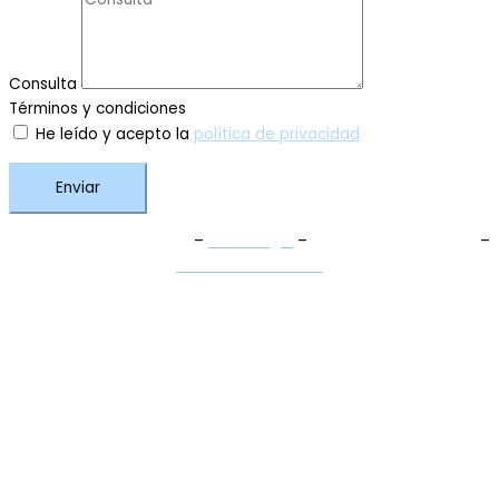
Consulta
Términos y condiciones
He leído y acepto la
política de privacidad
Enviar
Términos y Condiciones
–
Aviso Legal
–
Política de Privacidad
–
Política de Cookies