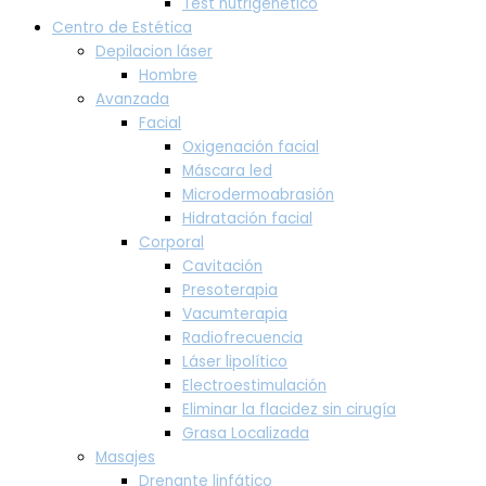
Test nutrigenético
Centro de Estética
Depilacion láser
Hombre
Avanzada
Facial
Oxigenación facial
Máscara led
Microdermoabrasión
Hidratación facial
Corporal
Cavitación
Presoterapia
Vacumterapia
Radiofrecuencia
Láser lipolítico
Electroestimulación
Eliminar la flacidez sin cirugía
Grasa Localizada
Masajes
Drenante linfático