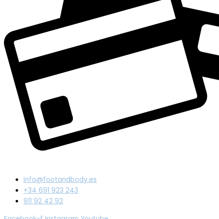
info@footandbody.es
+34 691 923 243
911 92 42 92
Facebook-f
Instagram
Youtube