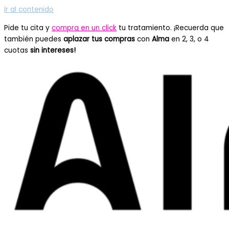
Ir al contenido
Pide tu cita y
compra en un click
tu tratamiento. ¡Recuerda que
también puedes
aplazar tus compras
con
Alma
en 2, 3, o 4
cuotas
sin intereses!