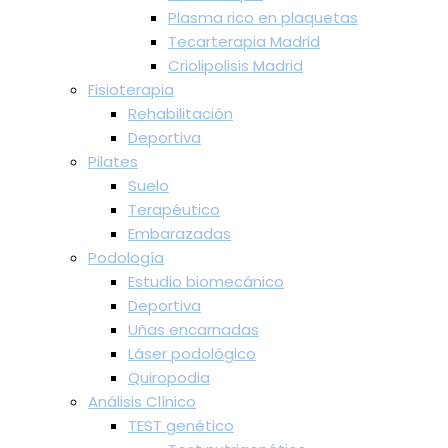
Plasma rico en plaquetas
Tecarterapia Madrid
Criolipolisis Madrid
Fisioterapia
Rehabilitación
Deportiva
Pilates
Suelo
Terapéutico
Embarazadas
Podología
Estudio biomecánico
Deportiva
Uñas encarnadas
Láser podológico
Quiropodia
Análisis Clínico
TEST genético