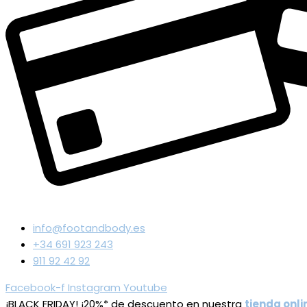
info@footandbody.es
+34 691 923 243
911 92 42 92
Facebook-f
Instagram
Youtube
¡BLACK FRIDAY! ¡20%* de descuento en nuestra
tienda onli