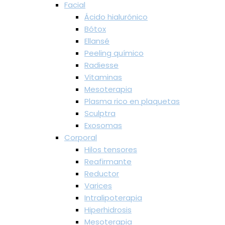
Facial
Ácido hialurónico
Bótox
Ellansé
Peeling químico
Radiesse
Vitaminas
Mesoterapia
Plasma rico en plaquetas
Sculptra
Exosomas
Corporal
Hilos tensores
Reafirmante
Reductor
Varices
Intralipoterapia
Hiperhidrosis
Mesoterapia