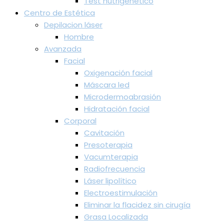
Test nutrigenético
Centro de Estética
Depilacion láser
Hombre
Avanzada
Facial
Oxigenación facial
Máscara led
Microdermoabrasión
Hidratación facial
Corporal
Cavitación
Presoterapia
Vacumterapia
Radiofrecuencia
Láser lipolítico
Electroestimulación
Eliminar la flacidez sin cirugía
Grasa Localizada