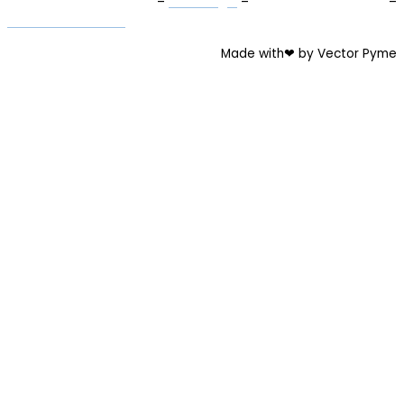
Términos y Condiciones
–
Aviso Legal
–
Política de Privacidad
–
Política de Cookies
Made with❤ by Vector Pyme