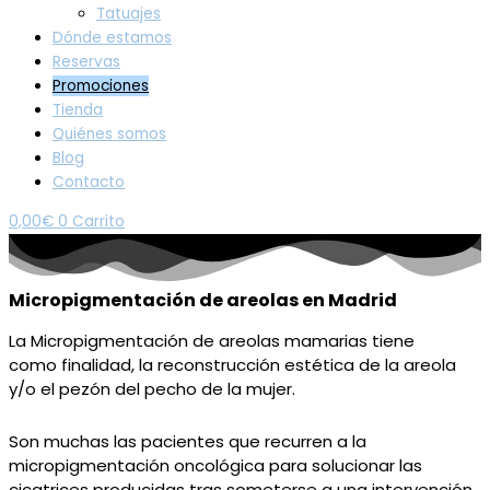
Tatuajes
Dónde estamos
Reservas
Promociones
Tienda
Quiénes somos
Blog
Contacto
0,00
€
0
Carrito
Micropigmentación de areolas en Madrid
La Micropigmentación de areolas m
amarias
tiene
como
finalidad, la
reconstrucción estética de la areola
y/o
el
pezón del pecho
de
la mujer.
Son muchas l
as
pacientes
que
recurren a la
micropigmentación oncológica
para
soluci
o
n
ar
las
cicatrices producidas tras
someterse a una
intervención