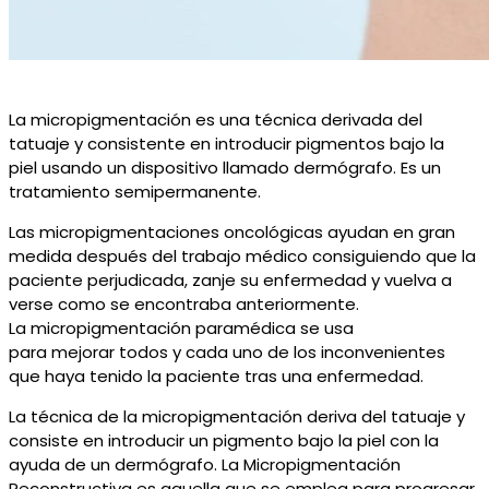
La micropigmentación es una técnica
derivada
del
tatuaje y consistente en introducir pigmento
s
bajo la
piel
usando un dispositivo llamado
dermógrafo
. Es un
tratamiento semipermanente.
Las
m
icropigmentaciones
o
ncológica
s
ayudan en gran
medida
después del
trabajo médico
consiguiendo
que la
paciente perjudicada, zanje su enfermedad y vuelva a
verse como se encontraba
anteriormente
.
La
micropigmentación paramédica
se usa
para
mejorar
todos y cada uno de los i
nconvenientes
que haya tenido la
paciente tras una enfermedad.
La técnica de la micropigmentación deriva del tatuaje y
consiste en introducir un pigmento bajo la piel con la
ayuda de un
dermógrafo
. La Micropigmentación
Reconstructiva es aquella que se emplea para progresar