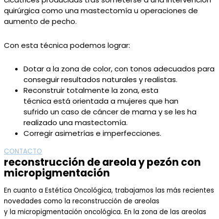
quirúrgica
como
una mastectomía
u operaciones de
aumento de pecho.
Con esta técnica
podemos logra
r:
D
ota
r
a la zona
de color, con t
onos adecuados para
conseguir resultados naturales y realistas.
Reconstruir totalmente la zona,
esta
técnica
está
orientada
a
mujeres que han
sufrido
un caso de cáncer de mama y se les ha
realizado una mastectomía.
Corregir asimetrías e imperfecciones.
CONTACTO
reconstrucción de areola y pezón con
micropigmentación
En cuanto a
Estética Oncológica, trabajamos las más recientes
novedades
como
la reconstrucción de areolas
y
la
m
icropigmentación o
ncológica. En
la zona de las
areolas