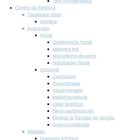
Test nutrigenético
Centro de Estética
Depilacion láser
Hombre
Avanzada
Facial
Oxigenación facial
Máscara led
Microdermoabrasión
Hidratación facial
Corporal
Cavitación
Presoterapia
Vacumterapia
Radiofrecuencia
Láser lipolítico
Electroestimulación
Eliminar la flacidez sin cirugía
Grasa Localizada
Masajes
Drenante linfático