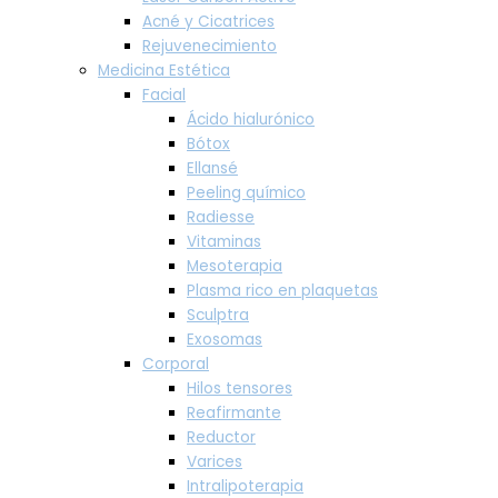
Acné y Cicatrices
Rejuvenecimiento
Medicina Estética
Facial
Ácido hialurónico
Bótox
Ellansé
Peeling químico
Radiesse
Vitaminas
Mesoterapia
Plasma rico en plaquetas
Sculptra
Exosomas
Corporal
Hilos tensores
Reafirmante
Reductor
Varices
Intralipoterapia