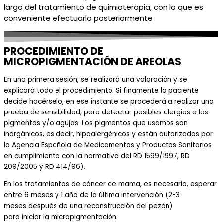
largo del tratamiento de quimioterapia, con lo que es
conveniente
efectuarlo
posteriormente
PROCEDIMIENTO DE
MICROPIGMENTACIÓN DE AREOLAS
En una primera sesión,
se
realizará
una valoración
y
se
explicar
á
todo el procedimiento. S
i
finamente
la
paciente
decide hacé
r
se
lo, en
ese instante
se
procederá a realizar
una
prueba de sensibilidad, para
detectar
posibles alergias a los
pigmentos y/o agujas.
Los
pigmentos
que usamos
son
inorgánicos, es decir, hipoalergénicos y están autorizados por
la Agencia Española de Medicamentos y Productos Sanitarios
en cumplimiento con la normativa del RD 1599/1997, RD
209/2005 y RD 414/96).
En los tratamientos de
cáncer de
mama, es
necesario
, esperar
entre 6 meses
y
1 año de la última intervención (2-3
meses
después de una
reconstrucción del pezón)
para
iniciar
la micropigmentación.