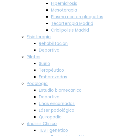
Hiperhidrosis
Mesoterapia
Plasma rico en plaquetas
Tecarterapia Madrid
Criolipolisis Madrid
Fisioterapia
Rehabilitación
Deportiva
Pilates
Suelo
Terapéutico
Embarazadas
Podología
Estudio biomecánico
Deportiva
Uñas encarnadas
Láser podológico
Quiropodia
Análisis Clínico
TEST genético