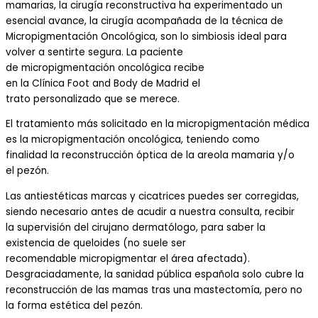
mamarias, la cirugía reconstructiva ha ex
perimentado un
esencial
avance, la cirugía
acompañada de
la
técnica de
Micropigmentación Oncológica
, son lo simbiosis ideal
para
volver a sentirte segura
. La
paciente
de
m
icropigmentación
o
ncológica recibe
en
la
Clínica
Foot
and
Body
de
Madrid el
trato
personalizado
que se merece.
El tratamiento más
solicitado
en la
m
icropigmentación
m
édica
es la
m
icropigmentación
o
ncológica,
teniendo como
finalidad
la reconstrucción óptica de la areola mamaria y/
o
el
pezón.
Las
antiestéticas
marcas y cicatrices puedes ser corregidas,
siendo
necesario
antes
de
acudir a nuestra consulta, recibir
la
supervisión
d
el cirujano dermatólogo, para saber
la
existencia
de queloides (
no suele ser
recomendable
micropigmentar
el área
afectada).
Des
graciadamente
, la sanidad pública española solo cubre la
reconstrucción de las mamas tras una mastectomía,
pero no
la forma estética
del pezón.