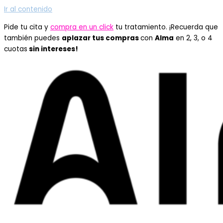
Ir al contenido
Pide tu cita y
compra en un click
tu tratamiento. ¡Recuerda que
también puedes
aplazar tus compras
con
Alma
en 2, 3, o 4
cuotas
sin intereses!