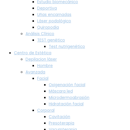
Estudio biomecánico
Deportiva
Uñas encarnadas
Láser podológico
Quiropodia
Análisis Clínico
TEST genético
Test nutrigenético
Centro de Estética
Depilacion láser
Hombre
Avanzada
Facial
Oxigenación facial
Máscara led
Microdermoabrasión
Hidratación facial
Corporal
Cavitación
Presoterapia
Vacumterapia