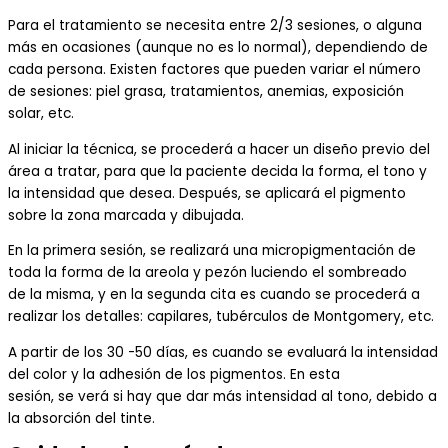
Para el tratamiento se necesita entre
2/
3 sesiones,
o alguna
más en ocasiones
(aunque no es lo
normal
),
dependiendo de
cada persona
. E
xisten factores que pueden variar el número
de sesiones
: piel grasa, tratamientos, anemias, exposición
sola
r
, etc.
Al iniciar
la técnica
, se procederá a hacer un diseño previo
del
á
rea
a tratar, para que la
paciente
decida
la
forma
,
el
tono
y
la
intensidad
que desea
.
Después
, se
aplicará
el pigmento
sobre la zona
marcada y
dibujada.
En la primera sesión,
se realizará una micropigmentación
de
toda la forma de la
areola y pezón
luciendo
el sombreado
de
l
a
mism
a
, y en la segunda
cita es cuando se procederá a
realizar los detalles
:
capilares
,
tubérculos de Montgomery
, etc.
A partir
de
los
30 -50 días, es cuando se
evaluará
la intensidad
del color y la
adhesión
de
los
pigmento
s
.
En esta
sesión
,
se
ver
á
si hay que
dar
más
intensi
dad
al
tono
,
debido a
la absorción
del tinte
.