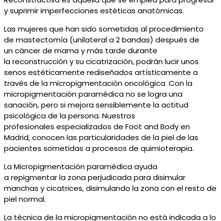
y suprimir imperfecciones estéticas anatómic
a
s.
Las mujeres que han sido so
metidas al procedimiento
de
mastectomía (unilateral a 2 bandas)
después de
un
cáncer de mama y más tarde
durante
la
reconstrucción y su cicatrización,
podrán
lucir
unos
senos
estétic
amente
rediseñ
ados
artís
ticamente
a
través de la
m
icropigmentación oncológica. Con la
micropigmentación paramédica no se logra una
sanación,
pero
si mejora sensiblemente la actitud
psicológica de la persona.
Nuestros
profesionales
especial
izados
de
Foot
and
Body
en
Madrid,
conocen las
particularidades de la piel de las
pacientes sometidas a procesos de quimioterapia.
La Micropigmentación paramédica
ayuda
a
repigmentar
la zona perjudicada para disimular
manchas y cicatrices,
disimulando
la zona con el resto de
piel normal.
La técnica de la micropigmentación no está indicada a lo