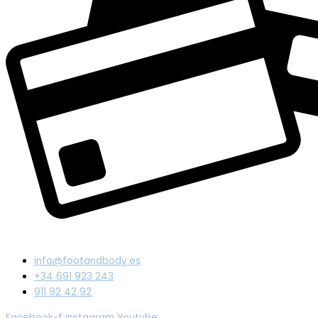
info@footandbody.es
+34 691 923 243
911 92 42 92
Facebook-f
Instagram
Youtube