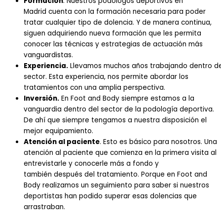
Formación
.
Nuestros
podólogos deportivos en
Madrid
cuenta
con la formación necesaria para poder
tratar cualqui
er tipo de dolencia. Y
de manera co
ntinua,
siguen adquiriendo nueva
formación que les permita
conocer las técnicas y estrategias de
actuación más
vanguardistas.
Experiencia.
Llevamos
muchos
años
trabajando
dentro
de
sector. Esta experiencia,
nos permite abordar los
tratamientos con una
amplia perspectiva
.
Inversión.
En F
oot
and B
ody
siempre estamos a la
vanguardia dentro del sector de la
podología deportiva
.
De ahí que siempre tengamos a nuestra disposición el
mejor equipamiento.
At
ención al paciente
. Esto
es
básico
para nosotros. Una
atención al paciente que comienza en la primera visita al
entrevistarle y con
ocerle más a fondo y
también
desp
ués del tratamiento. Porque en F
oot
and
B
ody
realizamos un seguimiento para saber si nuestros
deportistas han podido superar esas dolencias que
arrastraban.