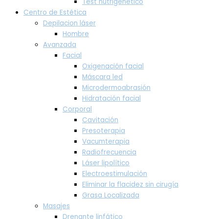
Test nutrigenético
Centro de Estética
Depilacion láser
Hombre
Avanzada
Facial
Oxigenación facial
Máscara led
Microdermoabrasión
Hidratación facial
Corporal
Cavitación
Presoterapia
Vacumterapia
Radiofrecuencia
Láser lipolítico
Electroestimulación
Eliminar la flacidez sin cirugía
Grasa Localizada
Masajes
Drenante linfático