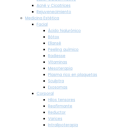
Acné y Cicatrices
Rejuvenecimiento
Medicina Estética
Facial
Ácido hialurónico
Bótox
Ellansé
Peeling químico
Radiesse
Vitaminas
Mesoterapia
Plasma rico en plaquetas
Sculptra
Exosomas
Corporal
Hilos tensores
Reafirmante
Reductor
Varices
Intralipoterapia