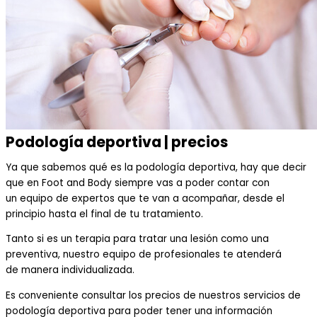
Podología deportiva | precios
Ya
que
sabe
mos
qué
es la podología deportiva
, hay que decir
que en F
oot
and B
ody
siempre vas a poder contar con
un
equipo de expertos que te van a acompañar, desde
el
principio hasta el final de
tu tratamiento.
Tanto si es un terapia para
trat
ar una lesión como una
preventiva
, nuestro equipo de p
rofesionales te atenderá
de
manera
individualizada
.
E
s conveniente consultar los
precios de nuestros servicios de
podología deportiva
para
poder tener una información