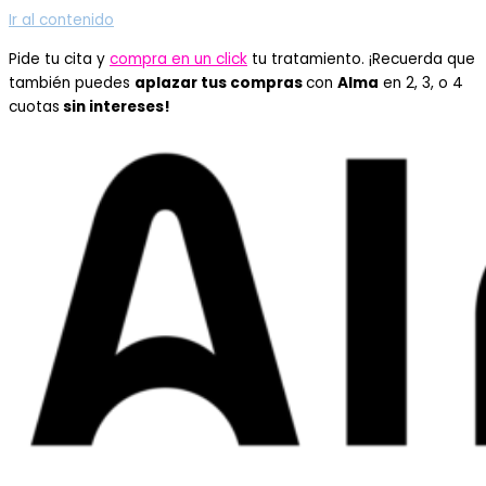
Ir al contenido
Pide tu cita y
compra en un click
tu tratamiento. ¡Recuerda que
también puedes
aplazar tus compras
con
Alma
en 2, 3, o 4
cuotas
sin intereses!