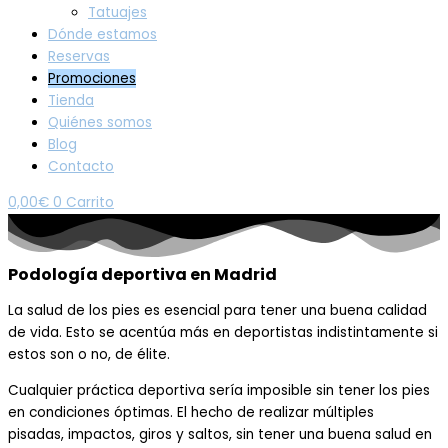
Tatuajes
Dónde estamos
Reservas
Promociones
Tienda
Quiénes somos
Blog
Contacto
0,00
€
0
Carrito
Podología deportiva en Madrid
La salud de los pies es esenci
al para tener una buena cali
dad
de vida. E
sto se
acentúa más
en deportistas indistintamente si
estos son
o no, de élite.
C
ualquier práctica deportiva sería imposible sin tener los pies
en condiciones óptimas.
E
l hecho de realizar múltiples
pisadas,
impactos, giros y saltos, sin
tener una
buena salud en