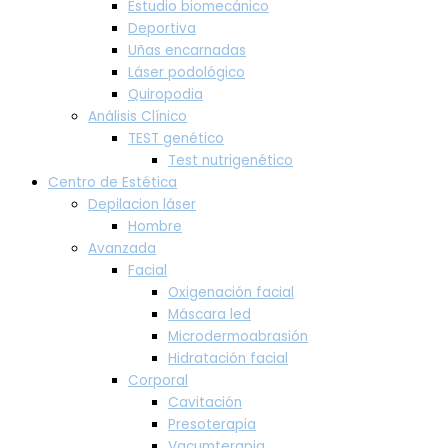
Estudio biomecánico
Deportiva
Uñas encarnadas
Láser podológico
Quiropodia
Análisis Clínico
TEST genético
Test nutrigenético
Centro de Estética
Depilacion láser
Hombre
Avanzada
Facial
Oxigenación facial
Máscara led
Microdermoabrasión
Hidratación facial
Corporal
Cavitación
Presoterapia
Vacumterapia