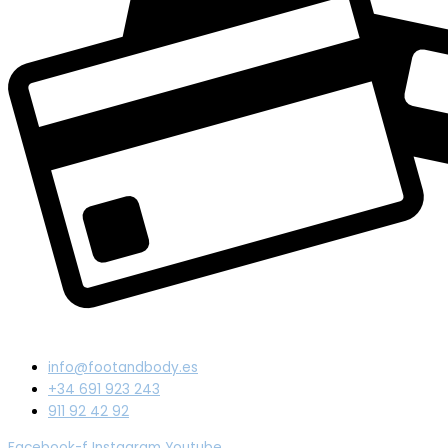
info@footandbody.es
+34 691 923 243
911 92 42 92
Facebook-f
Instagram
Youtube