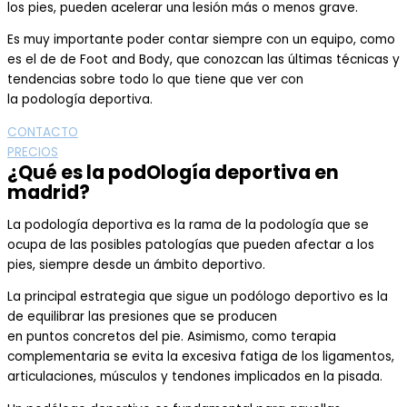
los pies, pueden acelerar una lesión más o menos grave.
Es muy importante
poder contar siempre con un
equipo, como
es
el de
de
F
oot
and B
ody
, que conozcan las últimas técnicas y
tendencias sobre todo lo que tiene que ver con
la
podología
deportiva
.
CONTACTO
PRECIOS
¿Qué es la podOlogía deportiva en
madrid?
L
a
podología deportiva
es
la rama de la podología que se
ocupa de las posibles patologías que p
ueden afectar a los
pies
, siempre desde un ámbito deportivo.
La principal estrategia que sigue un
podólogo deportivo
es la
de equilibrar las presiones que se produc
en
en
puntos
concretos
del pie. Asimismo, como terapia
complementaria se evita la excesiva fatiga de los ligamentos,
articulaciones, músculos y tendones implicados en la pisada.