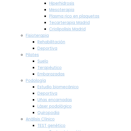
Hiperhidrosis
Mesoterapia
Plasma rico en plaquetas
Tecarterapia Madrid
Criolipolisis Madrid
Fisioterapia
Rehabilitación
Deportiva
Pilates
Suelo
Terapéutico
Embarazadas
Podología
Estudio biomecánico
Deportiva
Uñas encarnadas
Láser podológico
Quiropodia
Análisis Clínico
TEST genético