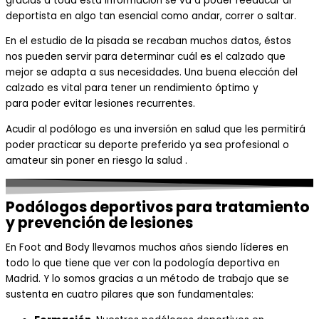
gracias a toda esta información se va a poder reeducar al
deportista en algo tan esencial como andar, correr o saltar.
En el estudio de la
pisada
se
recaban
muchos datos, éstos
nos
pueden servir para determinar cuál es el calzado que
mejor se adapta a sus necesidades. Una
buena
elección del
calzado es vital
para
ten
er un rendimiento óptimo y
para
poder
evitar lesiones recurrentes.
Acudir al podólogo es u
na inversión en salud que les permitirá
poder practi
car su deporte preferido ya sea profesional o
amateur sin poner en riesgo la
salud
.
Podólogos deportivos para tratamiento
y prevención de lesiones
En Fo
ot
and B
ody
llevamos muchos años siendo líderes en
todo lo que tiene que ver con la
podología deportiva en
Madrid
. Y lo somos gracias a un método
de trabajo que se
sustenta en
cuatro pilares que
son fundamentales: