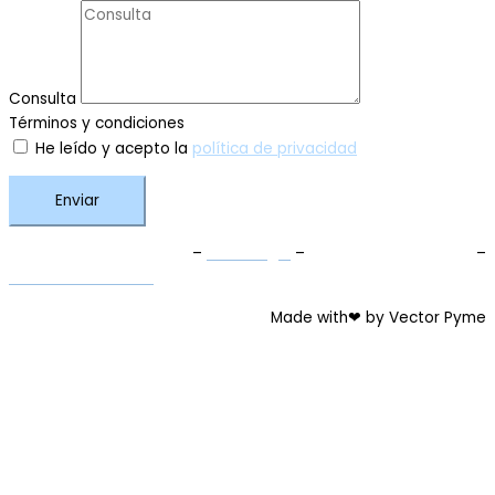
Consulta
Términos y condiciones
He leído y acepto la
política de privacidad
Enviar
Términos y Condiciones
–
Aviso Legal
–
Política de Privacidad
–
Política de Cookies
Made with❤ by Vector Pyme