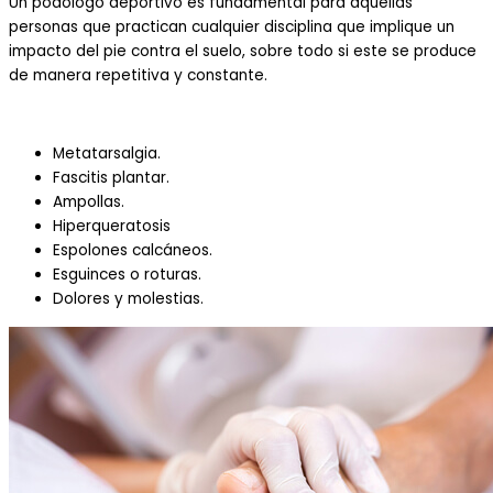
U
n
podólogo deportivo
es fundamental
para aquellas
personas que practican cualquier disciplina que implique un
impacto del pie contra el suelo, sobre todo si este se produce
de manera repetitiva y constante.
Metatarsalgia
.
Fascitis plantar.
Ampollas.
Hiperqu
e
ratosis
Espolones calcáneos.
Esguinces o roturas.
Dolores y molestias.