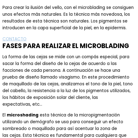
Para crear
la ilusión del vello
, con el
microblading
se consiguen
unos efectos más naturales. Es la técnica más novedosa
, los
resultados de esta técnica son naturales.
Los pigmentos se
introducen en la capa superficial de la piel,
en la epi
dermis.
CONTACTO
FASES PARA REALIZAR EL MICROBLADING
La forma de las cejas se mide con un compás especial
, para
sacar la forma del dise
ñ
o de la cejas de acuerdo a las
facciones
de cada persona. A continuación
se hace
una
prueba de diseño llamado visagismo. En este procedimiento
de maquillado de las cejas, analizamos el tono de la piel,
tono
del cabello,
la resistencia a la luz de los pigmentos utilizados,
los hábitos de exposición solar del cliente, las
expectativas
,
etc
…
El
microshading
esta
técnica
de la micropigmentación
utilizando un demógrafo
se usa para conseguir un efecto
sombreado
o maquillado para
así
acentuar la zona de
las
cejas
.
Esta técnica es fundamental para cualquiera que