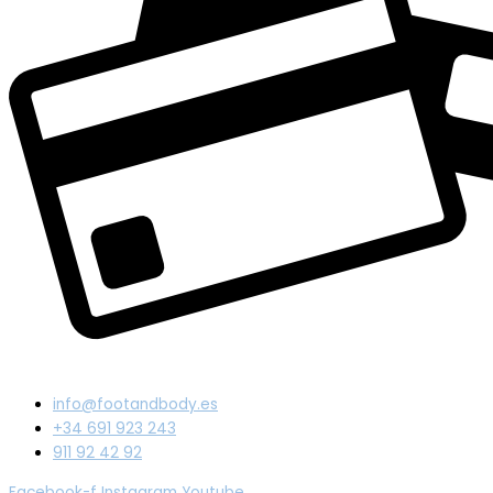
info@footandbody.es
+34 691 923 243
911 92 42 92
Facebook-f
Instagram
Youtube