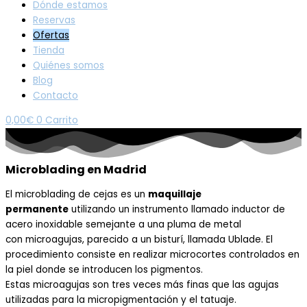
Dónde estamos
Reservas
Ofertas
Tienda
Quiénes somos
Blog
Contacto
0,00
€
0
Carrito
Microblading en Madrid
El
microblading de cejas
es un
maquillaje
permanente
utilizando un
instrumento llamado inductor de
acero inoxidable semejante a una
pluma de metal
con
microagujas
, parecido a un bisturí, llamada
Ublade
. El
procedimiento consiste en realizar
microcortes
controlados en
la piel donde se introduce
n
los pigmentos.
Esta
s
m
i
cro
agujas
son
tres veces más finas que las agujas
utilizadas para la micropigmentación y el tatuaje.