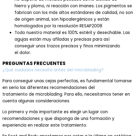
hierro
y
plomo,
ni
reacción con imanes. Los pigmentos
se
fabrican
con los más altos estándares
de calidad
, no son
de origen animal, s
on
hipoalergénicos
y están
homologados por
la resolución RESAP2008
Todo nuestro material es
100% estéril y
desechable
. Las
agujas
están muy
afiladas
y precisas
para así
conseguir
unos trazos
precisos y
finos
minimizando
el
dolor.
PREGUNTAS FRECUENTES
¿Qué cuidados necesita antes del microblading?
Para
conseguir unas cejas
perfectas,
es fundamental tomarse
en serio las diferentes recomendaciones
del
tratamiento
de
m
icroblading.
Para ello, necesitamos tener en
cuenta algunas consideraciones.
Lo primero y más importante es elegir un lugar
con
recomendaciones y que disponga
de
una formación y
experiencia en realizar este
tratamiento.