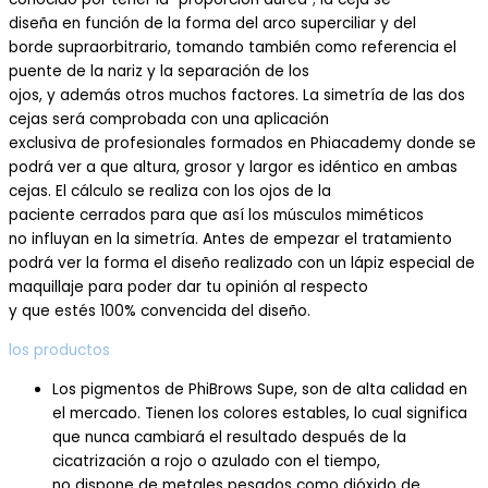
diseña
en
función
de
la
forma
del arco superciliar y
d
el
borde
supraorbitrario
,
tomando también como referencia
el
puente de la nariz y la separación de los
ojos,
y
además
otros
muchos
factores.
La simetría de las dos
cejas será
comprobada
con
una aplicación
exclusiva
de
profesionales formados en
Phiacademy
donde se
podrá
ver
a
que altura, grosor y largo
r
es
idéntico
en ambas
cejas.
El cálculo se realiza con
los ojos de
la
paciente
cerrados
para que así los
músculos miméticos
no
influyan en
la simetría.
Antes de empezar el
tratamiento
podrá ver
la forma
el diseño realizado con un lápiz
especial
de
maquillaje para
poder
dar
t
u opinión al respecto
y
que
esté
s
100% convencida del diseño.
los productos
Los pigmentos de
Phi
B
row
s
Supe,
son
de alta
calidad
en
el
mercado
.
Tienen los colores estables,
lo cual significa
que nunca
cambiará el resultado después de la
cicatrización a
rojo o azulado con el tiempo,
no
dispone
de metales pesados como
dióxido de