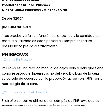
Productos de la línea "Phibrows"
MICROBLADING PHIBROWS + MICROSHADING
Desde 320€*
(INCLUIDO REPASO)
*Los precios varían en función de la técnica y la cantidad de
producto utilizado en cada paciente. Siempre se realiza
presupuesto previo al tratamiento.
PHIBROWS
¿Qué es PhiBrows?
PhiBrows es una
técnica
manual de cejas
pelo a pelo que tiene
como resultado el hiperrealismo del vello.
El dibujo de la ceja
se
calcula de acuerdo con l
a proporción aurea
(phi 1.618)
en
la
morfología de la cara.
¿Cómo se realiza el diseño?
El diseño se realiza
utilizando un
compás de PhiBrows
que es
conocido por tener la “
proporción aurea
”
;
la ceja se