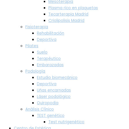
Mesoterapia
Plasma rico en plaquetas
Tecarterapia Madrid
Criolipolisis Madrid
Fisioterapia
Rehabilitación
Deportiva
Pilates
Suelo
Terapéutico
Embarazadas
Podología
Estudio biomecánico
Deportiva
Uñas encarnadas
Láser podológico
Quiropodia
Análisis Clínico
TEST genético
Test nutrigenético
Centro de Estética