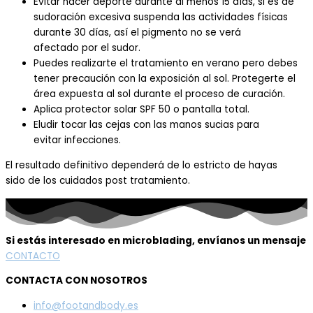
Evitar hacer deporte durante
al men
os 15
días,
si es de
sudoración excesiva suspenda las a
ctividades físicas
durante 30 dí
as
,
a
sí el pigmento no se verá
afectado
por el sudor.
Puedes realizarte el tratamiento
en verano
pero debes
tener precaución con la exposición al
sol. Protegerte
el
área expuesta al
sol durante el proceso de curación.
Aplica
protector solar
SPF
50 o pantalla total.
Eludir
tocar
las cejas con las manos sucias
para
evitar
infecciones.
El resultado definitivo dependerá
de lo estricto de hayas
si
do
de los cuidados
post tratamiento.
Si estás interesado en microblading, envíanos un mensaje
CONTACTO
CONTACTA CON NOSOTROS
info@footandbody.es