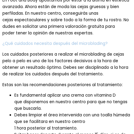
En
Foot
and
Body
apostamos por estar a la última en estética
av
anzada. A
hora está
n
de moda
las
cejas gruesas
y bien
perfiladas
.
En nuestro centro,
conseguirás unas
cejas
espectaculares
y sobre todo
a la forma de tu rostro
.
No
dudes en solicitar una primera valoración gratuita para
poder
tener la opinión de nuestras expertas.
¿Qué cuidados necesita después del microblading?
Los cuidados
posteriores a realizar el
m
icroblading
de cejas
pelo a pelo
es uno de los factores decisivos a la hora de
obtener un resultado óptimo.
Debes ser disciplinado a la hora
de realizar los cuidados después del tratamiento
.
Estas son las recomendaciones po
steriores al tratamiento
:
Es fundamental
aplica
r
una crema con vitamina D
que
disponemos en nuestro centro para
que no tengas
que buscarla.
Deb
es limpiar
el área intervenida
con
un
a toalla hú
meda
que se facilitara en nuestro centro
1
hora
posterior
al
tratamiento.