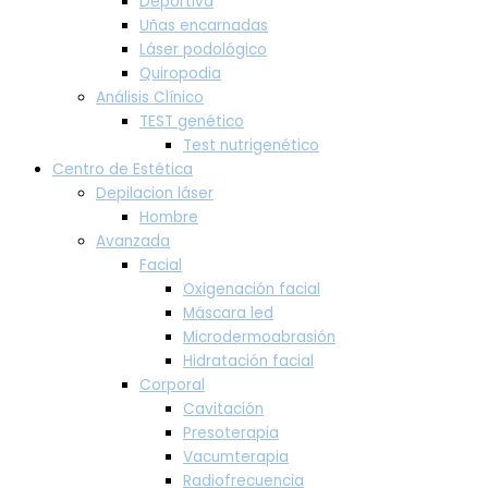
Deportiva
Uñas encarnadas
Láser podológico
Quiropodia
Análisis Clínico
TEST genético
Test nutrigenético
Centro de Estética
Depilacion láser
Hombre
Avanzada
Facial
Oxigenación facial
Máscara led
Microdermoabrasión
Hidratación facial
Corporal
Cavitación
Presoterapia
Vacumterapia
Radiofrecuencia