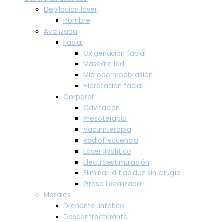
Depilacion láser
Hombre
Avanzada
Facial
Oxigenación facial
Máscara led
Microdermoabrasión
Hidratación facial
Corporal
Cavitación
Presoterapia
Vacumterapia
Radiofrecuencia
Láser lipolítico
Electroestimulación
Eliminar la flacidez sin cirugía
Grasa Localizada
Masajes
Drenante linfático
Descontracturante