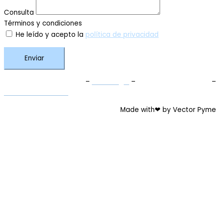
Consulta
Términos y condiciones
He leído y acepto la
política de privacidad
Enviar
Términos y Condiciones
–
Aviso Legal
–
Política de Privacidad
–
Política de Cookies
Made with❤ by Vector Pyme