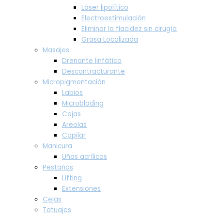
Láser lipolítico
Electroestimulación
Eliminar la flacidez sin cirugía
Grasa Localizada
Masajes
Drenante linfático
Descontracturante
Micropigmentación
Labios
Microblading
Cejas
Areolas
Capilar
Manicura
Uñas acrílicas
Pestañas
Lifting
Extensiones
Cejas
Tatuajes