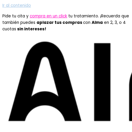
Ir al contenido
Pide tu cita y
compra en un click
tu tratamiento. ¡Recuerda que
también puedes
aplazar tus compras
con
Alma
en 2, 3, o 4
cuotas
sin intereses!