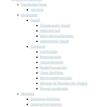
Depilacion láser
Hombre
Avanzada
Facial
Oxigenación facial
Máscara led
Microdermoabrasión
Hidratación facial
Corporal
Cavitación
Presoterapia
Vacumterapia
Radiofrecuencia
Láser lipolítico
Electroestimulación
Eliminar la flacidez sin cirugía
Grasa Localizada
Masajes
Drenante linfático
Descontracturante