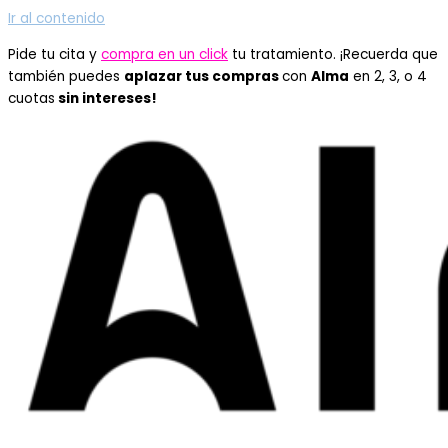
Ir al contenido
Pide tu cita y
compra en un click
tu tratamiento. ¡Recuerda que
también puedes
aplazar tus compras
con
Alma
en 2, 3, o 4
cuotas
sin intereses!