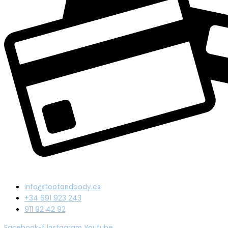
info@footandbody.es
+34 691 923 243
911 92 42 92
Facebook-f
Instagram
Youtube