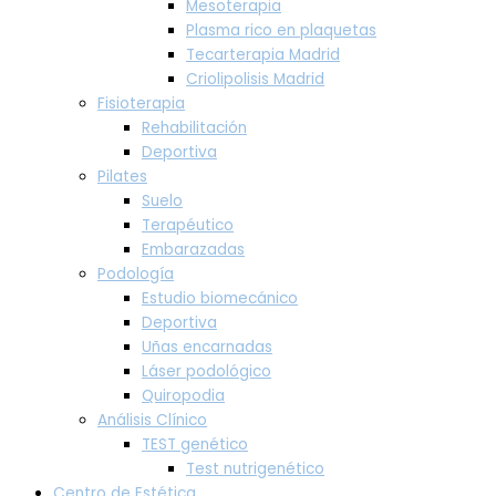
Mesoterapia
Plasma rico en plaquetas
Tecarterapia Madrid
Criolipolisis Madrid
Fisioterapia
Rehabilitación
Deportiva
Pilates
Suelo
Terapéutico
Embarazadas
Podología
Estudio biomecánico
Deportiva
Uñas encarnadas
Láser podológico
Quiropodia
Análisis Clínico
TEST genético
Test nutrigenético
Centro de Estética