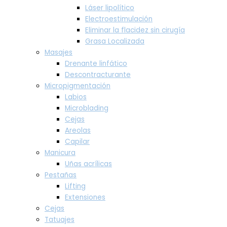
Láser lipolítico
Electroestimulación
Eliminar la flacidez sin cirugía
Grasa Localizada
Masajes
Drenante linfático
Descontracturante
Micropigmentación
Labios
Microblading
Cejas
Areolas
Capilar
Manicura
Uñas acrílicas
Pestañas
Lifting
Extensiones
Cejas
Tatuajes