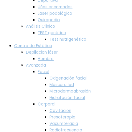
Deportiva
Uñas encarnadas
Láser podológico
Quiropodia
Análisis Clínico
TEST genético
Test nutrigenético
Centro de Estética
Depilacion láser
Hombre
Avanzada
Facial
Oxigenación facial
Máscara led
Microdermoabrasión
Hidratación facial
Corporal
Cavitación
Presoterapia
Vacumterapia
Radiofrecuencia