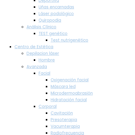
Deportiva
Uñas encarnadas
Láser podológico
Quiropodia
Análisis Clínico
TEST genético
Test nutrigenético
Centro de Estética
Depilacion láser
Hombre
Avanzada
Facial
Oxigenación facial
Máscara led
Microdermoabrasión
Hidratación facial
Corporal
Cavitación
Presoterapia
Vacumterapia
Radiofrecuencia