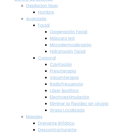
Depilacion láser
Hombre
Avanzada
Facial
Oxigenación facial
Máscara led
Microdermoabrasión
Hidratación facial
Corporal
Cavitación
Presoterapia
Vacumterapia
Radiofrecuencia
Láser lipolítico
Electroestimulación
Eliminar la flacidez sin cirugía
Grasa Localizada
Masajes
Drenante linfático
Descontracturante