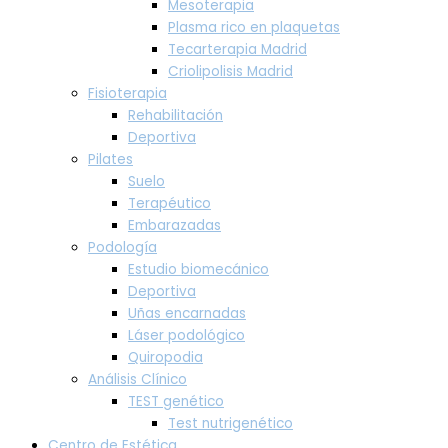
Mesoterapia
Plasma rico en plaquetas
Tecarterapia Madrid
Criolipolisis Madrid
Fisioterapia
Rehabilitación
Deportiva
Pilates
Suelo
Terapéutico
Embarazadas
Podología
Estudio biomecánico
Deportiva
Uñas encarnadas
Láser podológico
Quiropodia
Análisis Clínico
TEST genético
Test nutrigenético
Centro de Estética