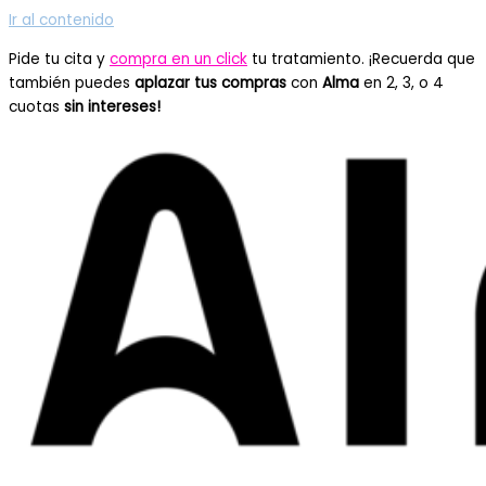
Ir al contenido
Pide tu cita y
compra en un click
tu tratamiento. ¡Recuerda que
también puedes
aplazar tus compras
con
Alma
en 2, 3, o 4
cuotas
sin intereses!