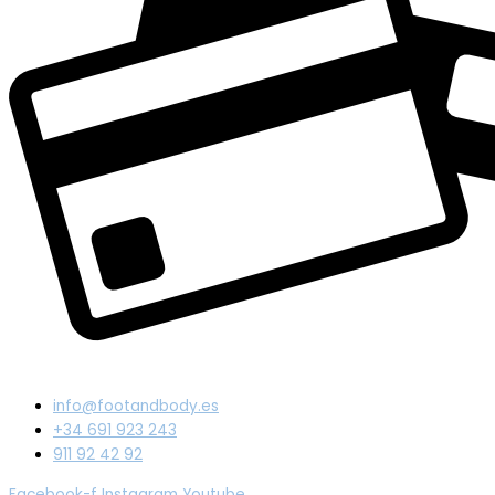
info@footandbody.es
+34 691 923 243
911 92 42 92
Facebook-f
Instagram
Youtube