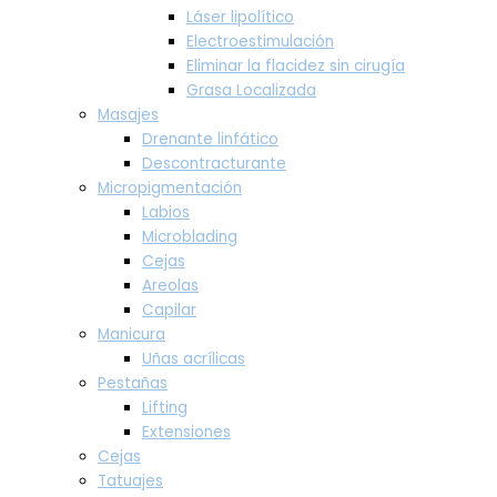
Láser lipolítico
Electroestimulación
Eliminar la flacidez sin cirugía
Grasa Localizada
Masajes
Drenante linfático
Descontracturante
Micropigmentación
Labios
Microblading
Cejas
Areolas
Capilar
Manicura
Uñas acrílicas
Pestañas
Lifting
Extensiones
Cejas
Tatuajes