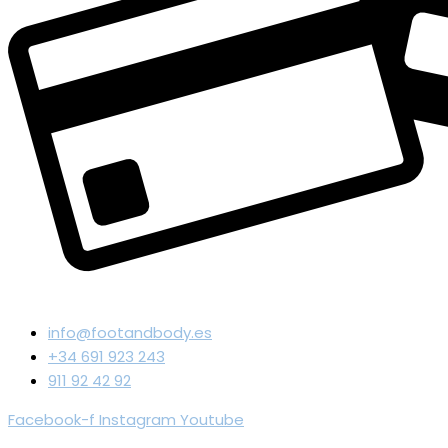
info@footandbody.es
+34 691 923 243
911 92 42 92
Facebook-f
Instagram
Youtube