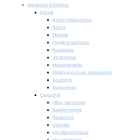
Medicina Estética
Facial
Ácido hialurónico
Bótox
Ellansé
Peeling químico
Radiesse
Vitaminas
Mesoterapia
Plasma rico en plaquetas
Sculptra
Exosomas
Corporal
Hilos tensores
Reafirmante
Reductor
Varices
Intralipoterapia
Hiperhidrosis