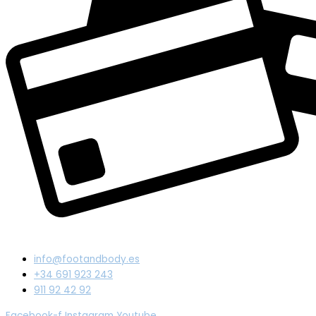
info@footandbody.es
+34 691 923 243
911 92 42 92
Facebook-f
Instagram
Youtube