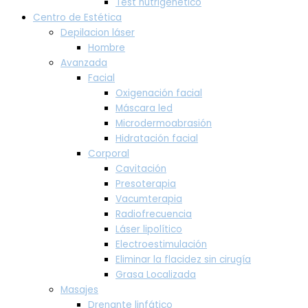
Test nutrigenético
Centro de Estética
Depilacion láser
Hombre
Avanzada
Facial
Oxigenación facial
Máscara led
Microdermoabrasión
Hidratación facial
Corporal
Cavitación
Presoterapia
Vacumterapia
Radiofrecuencia
Láser lipolítico
Electroestimulación
Eliminar la flacidez sin cirugía
Grasa Localizada
Masajes
Drenante linfático