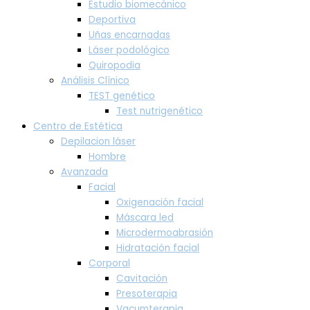
Estudio biomecánico
Deportiva
Uñas encarnadas
Láser podológico
Quiropodia
Análisis Clínico
TEST genético
Test nutrigenético
Centro de Estética
Depilacion láser
Hombre
Avanzada
Facial
Oxigenación facial
Máscara led
Microdermoabrasión
Hidratación facial
Corporal
Cavitación
Presoterapia
Vacumterapia