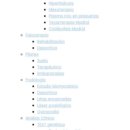
Hiperhidrosis
Mesoterapia
Plasma rico en plaquetas
Tecarterapia Madrid
Criolipolisis Madrid
Fisioterapia
Rehabilitación
Deportiva
Pilates
Suelo
Terapéutico
Embarazadas
Podología
Estudio biomecánico
Deportiva
Uñas encarnadas
Láser podológico
Quiropodia
Análisis Clínico
TEST genético