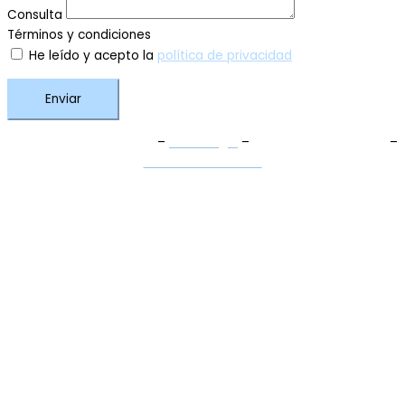
Consulta
Términos y condiciones
He leído y acepto la
política de privacidad
Enviar
Términos y Condiciones
–
Aviso Legal
–
Política de Privacidad
–
Política de Cookies