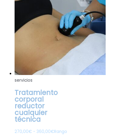
servicios
Tratamiento
corporal
reductor
cualquier
técnica
270,00
€
-
360,00
€
Rango