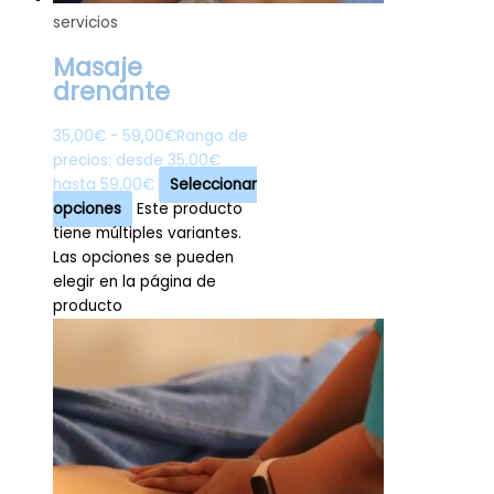
servicios
Masaje
drenante
35,00
€
-
59,00
€
Rango de
precios: desde 35,00€
hasta 59,00€
Seleccionar
opciones
Este producto
tiene múltiples variantes.
Las opciones se pueden
elegir en la página de
producto