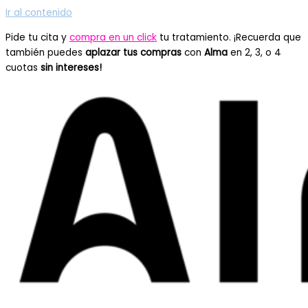
Ir al contenido
Pide tu cita y
compra en un click
tu tratamiento. ¡Recuerda que
también puedes
aplazar tus compras
con
Alma
en 2, 3, o 4
cuotas
sin intereses!