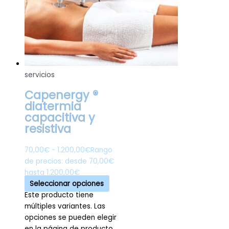
servicios
Capenergy ®
diatermia
capacitiva y
resistiva
70,00
€
-
1.200,00
€
Rango
de precios: desde 70,00€
hasta 1.200,00€
Seleccionar opciones
Este producto tiene
múltiples variantes. Las
opciones se pueden elegir
en la página de producto