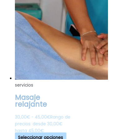
servicios
Masaje
relajante
30,00
€
-
45,00
€
Rango de
precios: desde 30,00€
hasta 45,00€
Seleccionar opciones