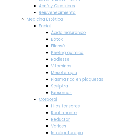
Acné y Cicatrices
Rejuvenecimiento
Medicina Estética
Facial
Ácido hialurónico
Bótox
Ellansé
Peeling químico
Radiesse
Vitaminas
Mesoterapia
Plasma rico en plaquetas
Sculptra
Exosomas
Corporal
Hilos tensores
Reafirmante
Reductor
Varices
Intralipoterapia