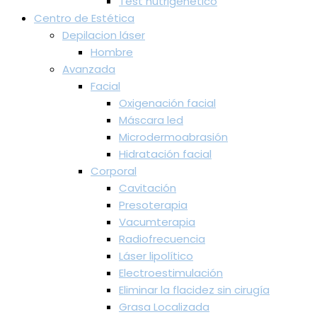
Test nutrigenético
Centro de Estética
Depilacion láser
Hombre
Avanzada
Facial
Oxigenación facial
Máscara led
Microdermoabrasión
Hidratación facial
Corporal
Cavitación
Presoterapia
Vacumterapia
Radiofrecuencia
Láser lipolítico
Electroestimulación
Eliminar la flacidez sin cirugía
Grasa Localizada