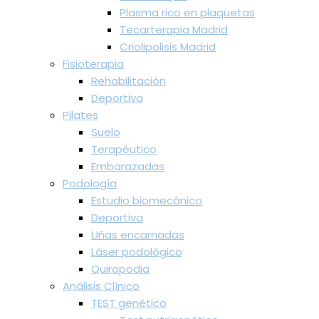
Plasma rico en plaquetas
Tecarterapia Madrid
Criolipolisis Madrid
Fisioterapia
Rehabilitación
Deportiva
Pilates
Suelo
Terapéutico
Embarazadas
Podología
Estudio biomecánico
Deportiva
Uñas encarnadas
Láser podológico
Quiropodia
Análisis Clínico
TEST genético