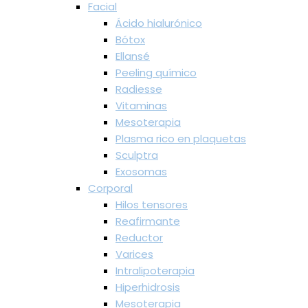
Facial
Ácido hialurónico
Bótox
Ellansé
Peeling químico
Radiesse
Vitaminas
Mesoterapia
Plasma rico en plaquetas
Sculptra
Exosomas
Corporal
Hilos tensores
Reafirmante
Reductor
Varices
Intralipoterapia
Hiperhidrosis
Mesoterapia