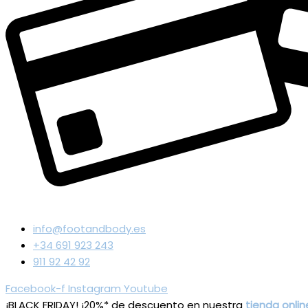
info@footandbody.es
+34 691 923 243
911 92 42 92
Facebook-f
Instagram
Youtube
¡BLACK FRIDAY! ¡20%* de descuento en nuestra
tienda onlin