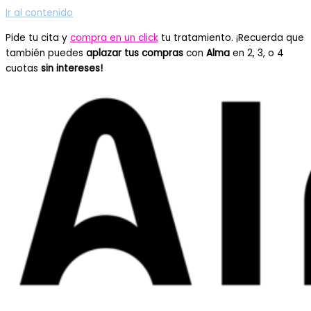
Ir al contenido
Pide tu cita y
compra en un click
tu tratamiento. ¡Recuerda que
también puedes
aplazar tus compras
con
Alma
en 2, 3, o 4
cuotas
sin intereses!