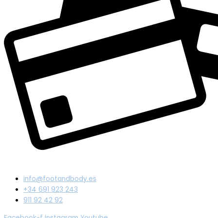
info@footandbody.es
+34 691 923 243
911 92 42 92
Facebook-f
Instagram
Youtube