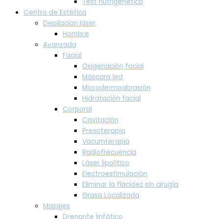
Test nutrigenético
Centro de Estética
Depilacion láser
Hombre
Avanzada
Facial
Oxigenación facial
Máscara led
Microdermoabrasión
Hidratación facial
Corporal
Cavitación
Presoterapia
Vacumterapia
Radiofrecuencia
Láser lipolítico
Electroestimulación
Eliminar la flacidez sin cirugía
Grasa Localizada
Masajes
Drenante linfático