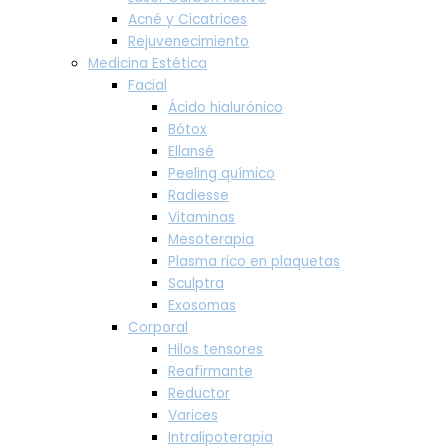
Acné y Cicatrices
Rejuvenecimiento
Medicina Estética
Facial
Ácido hialurónico
Bótox
Ellansé
Peeling químico
Radiesse
Vitaminas
Mesoterapia
Plasma rico en plaquetas
Sculptra
Exosomas
Corporal
Hilos tensores
Reafirmante
Reductor
Varices
Intralipoterapia