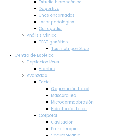
Estudio biomecánico
Deportiva
Uñas encarnadas
Láser podológico
Quiropodia
Análisis Clínico
TEST genético
Test nutrigenético
Centro de Estética
Depilacion láser
Hombre
Avanzada
Facial
Oxigenación facial
Máscara led
Microdermoabrasión
Hidratación facial
Corporal
Cavitación
Presoterapia
Vacumterapia