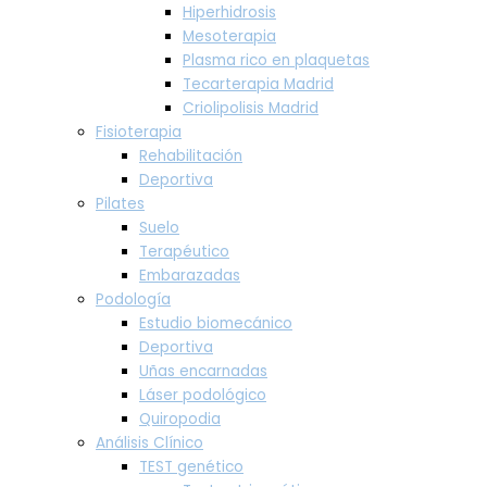
Hiperhidrosis
Mesoterapia
Plasma rico en plaquetas
Tecarterapia Madrid
Criolipolisis Madrid
Fisioterapia
Rehabilitación
Deportiva
Pilates
Suelo
Terapéutico
Embarazadas
Podología
Estudio biomecánico
Deportiva
Uñas encarnadas
Láser podológico
Quiropodia
Análisis Clínico
TEST genético