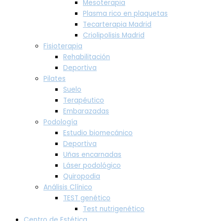
Mesoterapia
Plasma rico en plaquetas
Tecarterapia Madrid
Criolipolisis Madrid
Fisioterapia
Rehabilitación
Deportiva
Pilates
Suelo
Terapéutico
Embarazadas
Podología
Estudio biomecánico
Deportiva
Uñas encarnadas
Láser podológico
Quiropodia
Análisis Clínico
TEST genético
Test nutrigenético
Centro de Estética