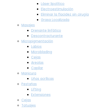
Láser lipolítico
Electroestimulación
Eliminar la flacidez sin cirugía
Grasa Localizada
Masajes
Drenante linfático
Descontracturante
Micropigmentación
Labios
Microblading
Cejas
Areolas
Capilar
Manicura
Uñas acrílicas
Pestañas
Lifting
Extensiones
Cejas
Tatuajes