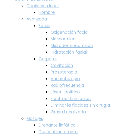
Depilacion láser
Hombre
Avanzada
Facial
Oxigenación facial
Máscara led
Microdermoabrasión
Hidratación facial
Corporal
Cavitación
Presoterapia
Vacumterapia
Radiofrecuencia
Láser lipolítico
Electroestimulación
Eliminar la flacidez sin cirugía
Grasa Localizada
Masajes
Drenante linfático
Descontracturante