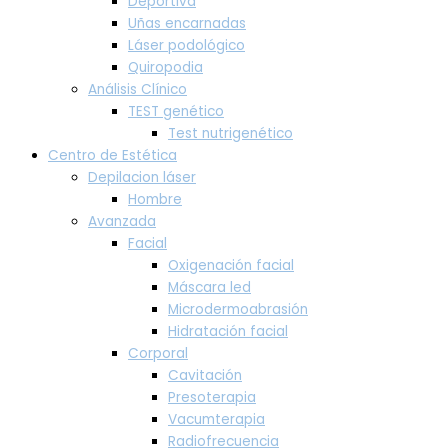
Deportiva
Uñas encarnadas
Láser podológico
Quiropodia
Análisis Clínico
TEST genético
Test nutrigenético
Centro de Estética
Depilacion láser
Hombre
Avanzada
Facial
Oxigenación facial
Máscara led
Microdermoabrasión
Hidratación facial
Corporal
Cavitación
Presoterapia
Vacumterapia
Radiofrecuencia