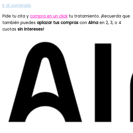
Ir al contenido
Pide tu cita y
compra en un click
tu tratamiento. ¡Recuerda que
también puedes
aplazar tus compras
con
Alma
en 2, 3, o 4
cuotas
sin intereses!