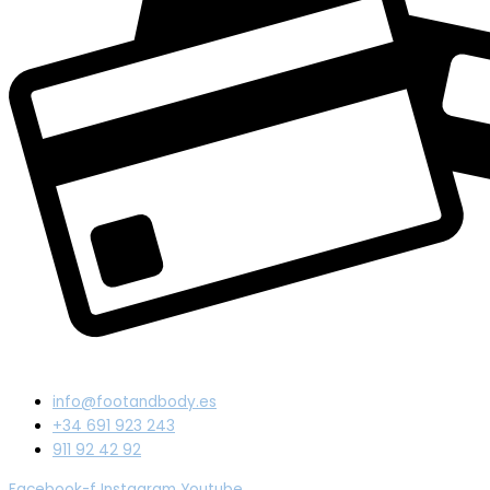
info@footandbody.es
+34 691 923 243
911 92 42 92
Facebook-f
Instagram
Youtube