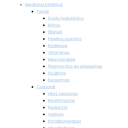
Medicina Estética
Facial
Ácido hialurónico
Bótox
Ellansé
Peeling químico
Radiesse
Vitaminas
Mesoterapia
Plasma rico en plaquetas
Sculptra
Exosomas
Corporal
Hilos tensores
Reafirmante
Reductor
Varices
Intralipoterapia
Hiperhidrosis