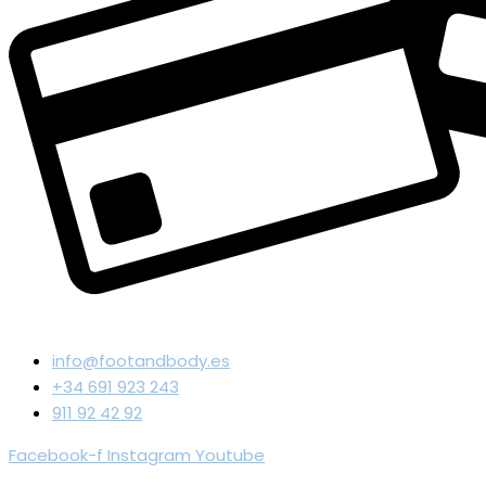
info@footandbody.es
+34 691 923 243
911 92 42 92
Facebook-f
Instagram
Youtube