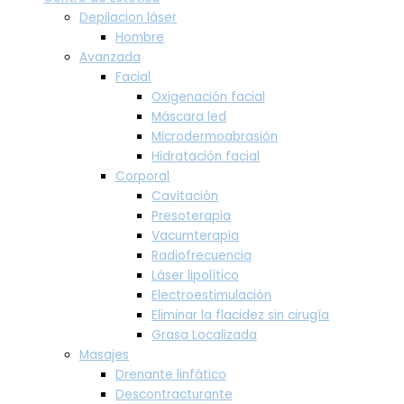
Depilacion láser
Hombre
Avanzada
Facial
Oxigenación facial
Máscara led
Microdermoabrasión
Hidratación facial
Corporal
Cavitación
Presoterapia
Vacumterapia
Radiofrecuencia
Láser lipolítico
Electroestimulación
Eliminar la flacidez sin cirugía
Grasa Localizada
Masajes
Drenante linfático
Descontracturante