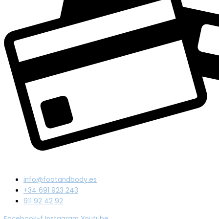
info@footandbody.es
+34 691 923 243
911 92 42 92
Facebook-f
Instagram
Youtube