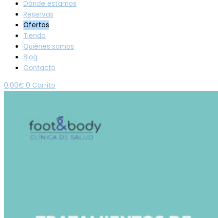
Dónde estamos
Reservas
Ofertas
Tienda
Quiénes somos
Blog
Contacto
0,00
€
0
Carrito