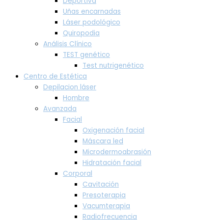
Deportiva
Uñas encarnadas
Láser podológico
Quiropodia
Análisis Clínico
TEST genético
Test nutrigenético
Centro de Estética
Depilacion láser
Hombre
Avanzada
Facial
Oxigenación facial
Máscara led
Microdermoabrasión
Hidratación facial
Corporal
Cavitación
Presoterapia
Vacumterapia
Radiofrecuencia