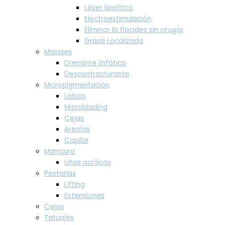
Láser lipolítico
Electroestimulación
Eliminar la flacidez sin cirugía
Grasa Localizada
Masajes
Drenante linfático
Descontracturante
Micropigmentación
Labios
Microblading
Cejas
Areolas
Capilar
Manicura
Uñas acrílicas
Pestañas
Lifting
Extensiones
Cejas
Tatuajes