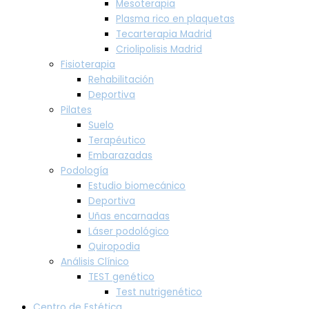
Mesoterapia
Plasma rico en plaquetas
Tecarterapia Madrid
Criolipolisis Madrid
Fisioterapia
Rehabilitación
Deportiva
Pilates
Suelo
Terapéutico
Embarazadas
Podología
Estudio biomecánico
Deportiva
Uñas encarnadas
Láser podológico
Quiropodia
Análisis Clínico
TEST genético
Test nutrigenético
Centro de Estética