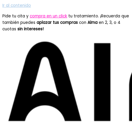
Ir al contenido
Pide tu cita y
compra en un click
tu tratamiento. ¡Recuerda que
también puedes
aplazar tus compras
con
Alma
en 2, 3, o 4
cuotas
sin intereses!