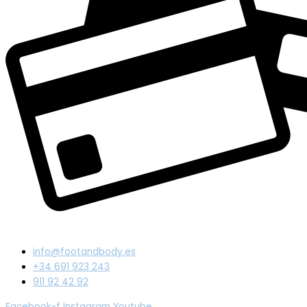
info@footandbody.es
+34 691 923 243
911 92 42 92
Facebook-f
Instagram
Youtube