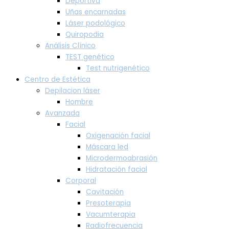
Deportiva
Uñas encarnadas
Láser podológico
Quiropodia
Análisis Clínico
TEST genético
Test nutrigenético
Centro de Estética
Depilacion láser
Hombre
Avanzada
Facial
Oxigenación facial
Máscara led
Microdermoabrasión
Hidratación facial
Corporal
Cavitación
Presoterapia
Vacumterapia
Radiofrecuencia