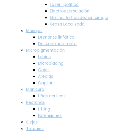
Láser lipolítico
Electroestimulación
Eliminar la flacidez sin cirugía
Grasa Localizada
Masajes
Drenante linfático
Descontracturante
Micropigmentación
Labios
Microblading
Cejas
Areolas
Capilar
Manicura
Uñas acrílicas
Pestañas
Lifting
Extensiones
Cejas
Tatuajes