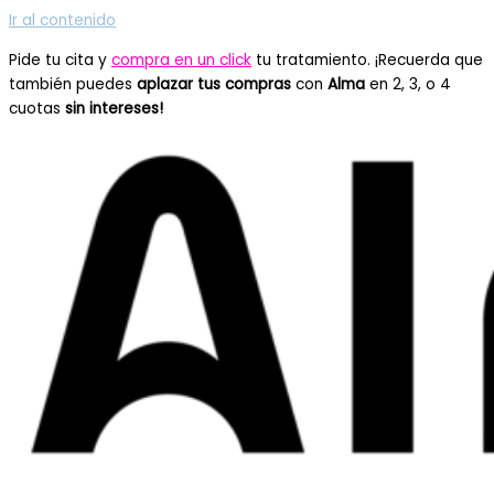
Ir al contenido
Pide tu cita y
compra en un click
tu tratamiento. ¡Recuerda que
también puedes
aplazar tus compras
con
Alma
en 2, 3, o 4
cuotas
sin intereses!