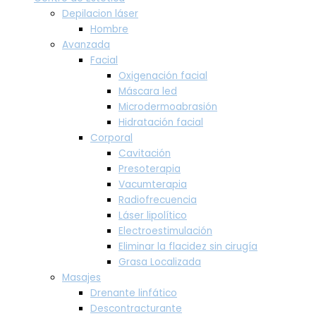
Depilacion láser
Hombre
Avanzada
Facial
Oxigenación facial
Máscara led
Microdermoabrasión
Hidratación facial
Corporal
Cavitación
Presoterapia
Vacumterapia
Radiofrecuencia
Láser lipolítico
Electroestimulación
Eliminar la flacidez sin cirugía
Grasa Localizada
Masajes
Drenante linfático
Descontracturante