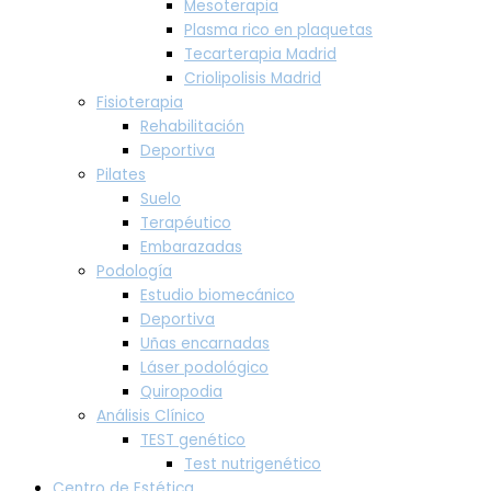
Mesoterapia
Plasma rico en plaquetas
Tecarterapia Madrid
Criolipolisis Madrid
Fisioterapia
Rehabilitación
Deportiva
Pilates
Suelo
Terapéutico
Embarazadas
Podología
Estudio biomecánico
Deportiva
Uñas encarnadas
Láser podológico
Quiropodia
Análisis Clínico
TEST genético
Test nutrigenético
Centro de Estética