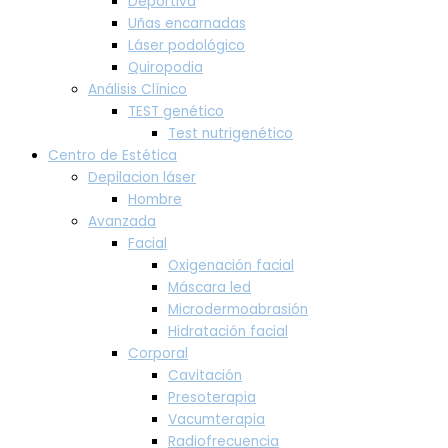
Deportiva
Uñas encarnadas
Láser podológico
Quiropodia
Análisis Clínico
TEST genético
Test nutrigenético
Centro de Estética
Depilacion láser
Hombre
Avanzada
Facial
Oxigenación facial
Máscara led
Microdermoabrasión
Hidratación facial
Corporal
Cavitación
Presoterapia
Vacumterapia
Radiofrecuencia