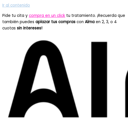
Ir al contenido
Pide tu cita y
compra en un click
tu tratamiento. ¡Recuerda que
también puedes
aplazar tus compras
con
Alma
en 2, 3, o 4
cuotas
sin intereses!