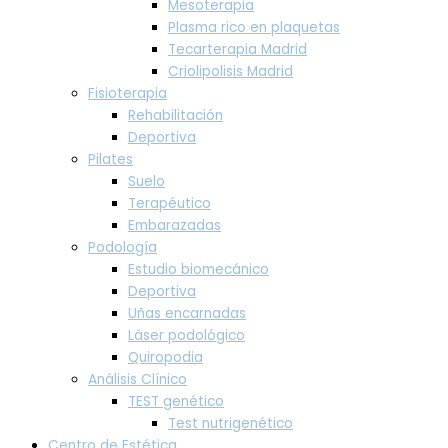
Mesoterapia
Plasma rico en plaquetas
Tecarterapia Madrid
Criolipolisis Madrid
Fisioterapia
Rehabilitación
Deportiva
Pilates
Suelo
Terapéutico
Embarazadas
Podología
Estudio biomecánico
Deportiva
Uñas encarnadas
Láser podológico
Quiropodia
Análisis Clínico
TEST genético
Test nutrigenético
Centro de Estética