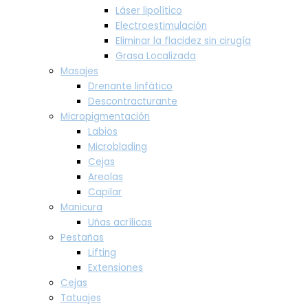
Láser lipolítico
Electroestimulación
Eliminar la flacidez sin cirugía
Grasa Localizada
Masajes
Drenante linfático
Descontracturante
Micropigmentación
Labios
Microblading
Cejas
Areolas
Capilar
Manicura
Uñas acrílicas
Pestañas
Lifting
Extensiones
Cejas
Tatuajes