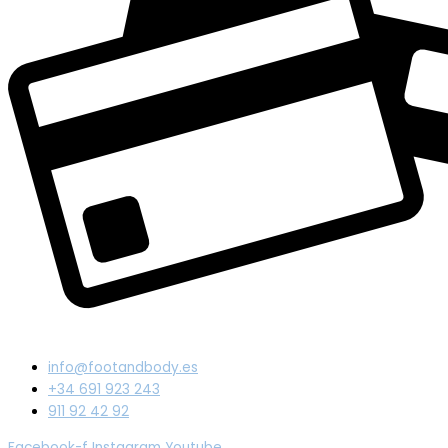
info@footandbody.es
+34 691 923 243
911 92 42 92
Facebook-f
Instagram
Youtube