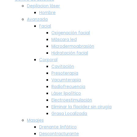
Depilacion láser
Hombre
Avanzada
Facial
Oxigenación facial
Máscara led
Microdermoabrasión
Hidratación facial
Corporal
Cavitación
Presoterapia
Vacumterapia
Radiofrecuencia
Láser lipolítico
Electroestimulación
Eliminar la flacidez sin cirugía
Grasa Localizada
Masajes
Drenante linfático
Descontracturante