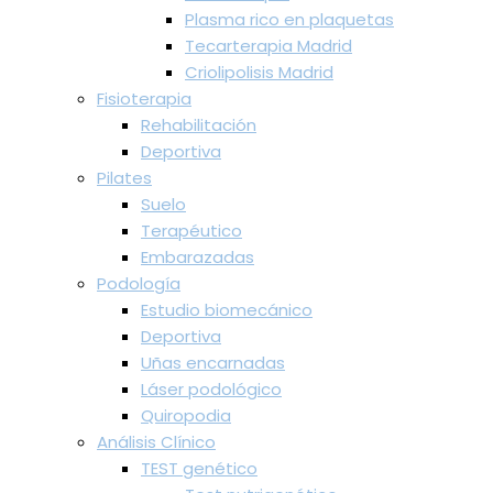
Plasma rico en plaquetas
Tecarterapia Madrid
Criolipolisis Madrid
Fisioterapia
Rehabilitación
Deportiva
Pilates
Suelo
Terapéutico
Embarazadas
Podología
Estudio biomecánico
Deportiva
Uñas encarnadas
Láser podológico
Quiropodia
Análisis Clínico
TEST genético