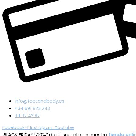
info@footandbody.es
+34 691 923 243
911 92 42 92
Facebook-f
Instagram
Youtube
¡BLACK FRIDAY! ¡20%* de descuento en nuestra
tienda onli