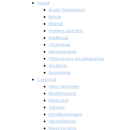
Facial
Ácido hialurónico
Bótox
Ellansé
Peeling químico
Radiesse
Vitaminas
Mesoterapia
Plasma rico en plaquetas
Sculptra
Exosomas
Corporal
Hilos tensores
Reafirmante
Reductor
Varices
Intralipoterapia
Hiperhidrosis
Mesoterapia