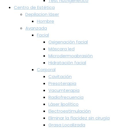
Test nutrigenético
Centro de Estética
Depilacion láser
Hombre
Avanzada
Facial
Oxigenación facial
Máscara led
Microdermoabrasión
Hidratación facial
Corporal
Cavitación
Presoterapia
Vacumterapia
Radiofrecuencia
Láser lipolítico
Electroestimulación
Eliminar la flacidez sin cirugía
Grasa Localizada