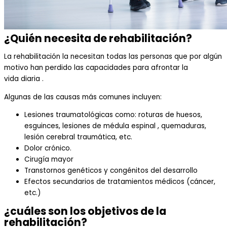
¿Quién necesita de rehabilitación?
La rehabilitación la necesitan
todas las
personas
que por algún
mo
tivo ha
n
perdido las capacidades
para afrontar la
vida
diaria .
Algunas de las causas más comunes incluyen:
Lesiones traum
atológicas como
:
roturas de huesos,
esguinces, lesiones de médula
espinal ,
quemaduras,
lesión cerebral traumática, etc.
Dolor crónico.
Cirugía mayor
Transtornos
genéticos y
congénitos del desarrollo
Efecto
s secundarios de tratamientos mé
dicos (cáncer,
etc
.
)
¿cuáles son los objetivos de la
rehabilitación?