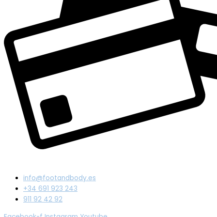
info@footandbody.es
+34 691 923 243
911 92 42 92
Facebook-f
Instagram
Youtube