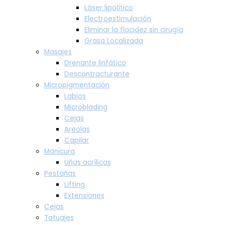
Láser lipolítico
Electroestimulación
Eliminar la flacidez sin cirugía
Grasa Localizada
Masajes
Drenante linfático
Descontracturante
Micropigmentación
Labios
Microblading
Cejas
Areolas
Capilar
Manicura
Uñas acrílicas
Pestañas
Lifting
Extensiones
Cejas
Tatuajes