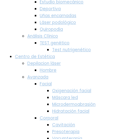
Estudio biomecánico
Deportiva
Uñas encarnadas
Láser podológico
Quiropodia
Análisis Clínico
TEST genético
Test nutrigenético
Centro de Estética
Depilacion láser
Hombre
Avanzada
Facial
Oxigenación facial
Máscara led
Microdermoabrasión
Hidratación facial
Corporal
Cavitación
Presoterapia
Vacumterapia