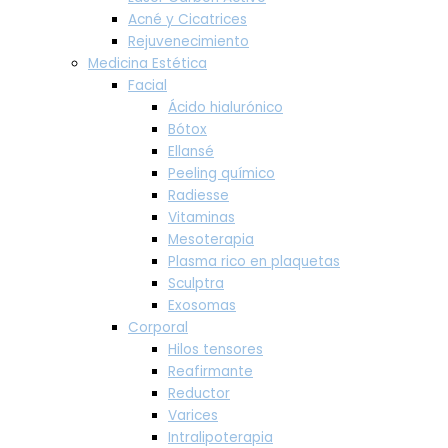
Acné y Cicatrices
Rejuvenecimiento
Medicina Estética
Facial
Ácido hialurónico
Bótox
Ellansé
Peeling químico
Radiesse
Vitaminas
Mesoterapia
Plasma rico en plaquetas
Sculptra
Exosomas
Corporal
Hilos tensores
Reafirmante
Reductor
Varices
Intralipoterapia