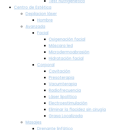
Test nutrigenético
Centro de Estética
Depilacion láser
Hombre
Avanzada
Facial
Oxigenación facial
Máscara led
Microdermoabrasión
Hidratación facial
Corporal
Cavitación
Presoterapia
Vacumterapia
Radiofrecuencia
Láser lipolítico
Electroestimulación
Eliminar la flacidez sin cirugía
Grasa Localizada
Masajes
Drenante linfático