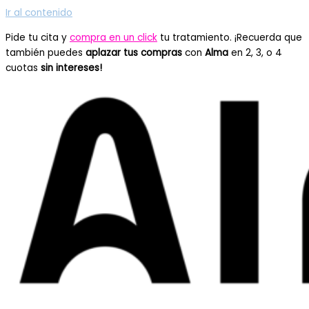
Ir al contenido
Pide tu cita y
compra en un click
tu tratamiento. ¡Recuerda que
también puedes
aplazar tus compras
con
Alma
en 2, 3, o 4
cuotas
sin intereses!