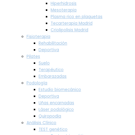
Hiperhidrosis
Mesoterapia
Plasma rico en plaquetas
Tecarterapia Madrid
Criolipolisis Madrid
Fisioterapia
Rehabilitación
Deportiva
Pilates
Suelo
Terapéutico
Embarazadas
Podología
Estudio biomecánico
Deportiva
Uñas encarnadas
Láser podológico
Quiropodia
Análisis Clínico
TEST genético