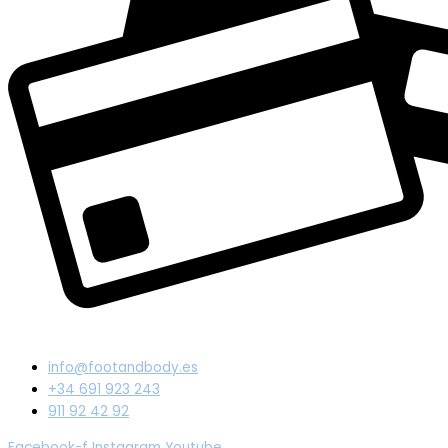
info@footandbody.es
+34 691 923 243
911 92 42 92
Facebook-f
Instagram
Youtube