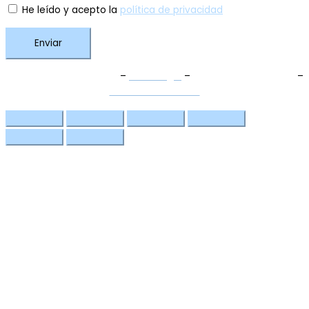
He leído y acepto la
política de privacidad
Enviar
Términos y Condiciones
–
Aviso Legal
–
Política de Privacidad
–
Política de Cookies