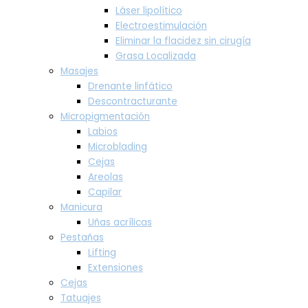
Láser lipolítico
Electroestimulación
Eliminar la flacidez sin cirugía
Grasa Localizada
Masajes
Drenante linfático
Descontracturante
Micropigmentación
Labios
Microblading
Cejas
Areolas
Capilar
Manicura
Uñas acrílicas
Pestañas
Lifting
Extensiones
Cejas
Tatuajes