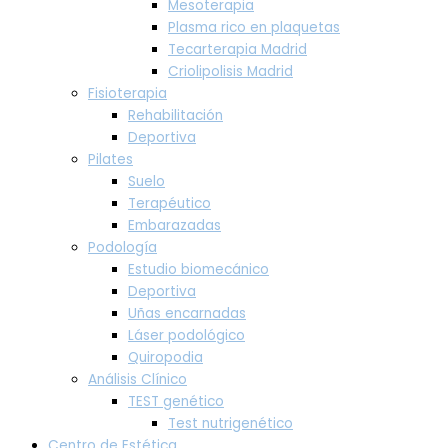
Mesoterapia
Plasma rico en plaquetas
Tecarterapia Madrid
Criolipolisis Madrid
Fisioterapia
Rehabilitación
Deportiva
Pilates
Suelo
Terapéutico
Embarazadas
Podología
Estudio biomecánico
Deportiva
Uñas encarnadas
Láser podológico
Quiropodia
Análisis Clínico
TEST genético
Test nutrigenético
Centro de Estética