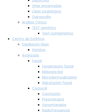
Deportiva
Uñas encarnadas
Láser podológico
Quiropodia
Análisis Clínico
TEST genético
Test nutrigenético
Centro de Estética
Depilacion láser
Hombre
Avanzada
Facial
Oxigenación facial
Máscara led
Microdermoabrasión
Hidratación facial
Corporal
Cavitación
Presoterapia
Vacumterapia
Radiofrecuencia