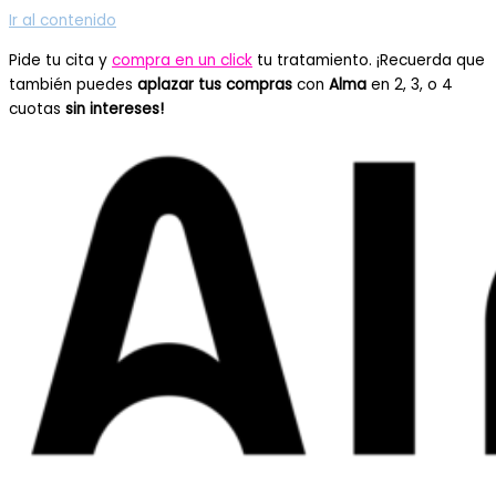
Ir al contenido
Pide tu cita y
compra en un click
tu tratamiento. ¡Recuerda que
también puedes
aplazar tus compras
con
Alma
en 2, 3, o 4
cuotas
sin intereses!