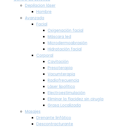
Depilacion láser
Hombre
Avanzada
Facial
Oxigenación facial
Máscara led
Microdermoabrasión
Hidratación facial
Corporal
Cavitación
Presoterapia
Vacumterapia
Radiofrecuencia
Láser lipolítico
Electroestimulación
Eliminar la flacidez sin cirugía
Grasa Localizada
Masajes
Drenante linfático
Descontracturante