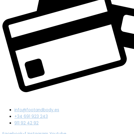
info@footandbody.es
+34 691 923 243
911 92 42 92
Facebook-f
Instagram
Youtube