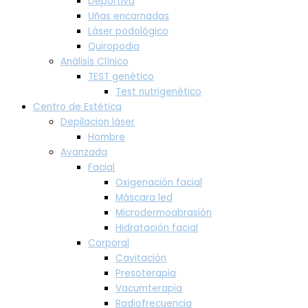
Deportiva
Uñas encarnadas
Láser podológico
Quiropodia
Análisis Clínico
TEST genético
Test nutrigenético
Centro de Estética
Depilacion láser
Hombre
Avanzada
Facial
Oxigenación facial
Máscara led
Microdermoabrasión
Hidratación facial
Corporal
Cavitación
Presoterapia
Vacumterapia
Radiofrecuencia