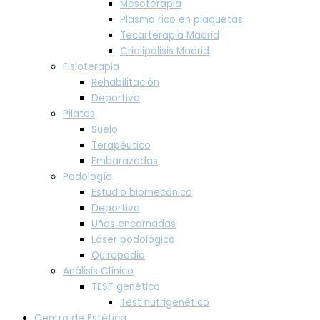
Mesoterapia
Plasma rico en plaquetas
Tecarterapia Madrid
Criolipolisis Madrid
Fisioterapia
Rehabilitación
Deportiva
Pilates
Suelo
Terapéutico
Embarazadas
Podología
Estudio biomecánico
Deportiva
Uñas encarnadas
Láser podológico
Quiropodia
Análisis Clínico
TEST genético
Test nutrigenético
Centro de Estética