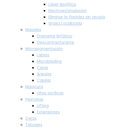
Láser lipolítico
Electroestimulación
Eliminar la flacidez sin cirugía
Grasa Localizada
Masajes
Drenante linfático
Descontracturante
Micropigmentación
Labios
Microblading
Cejas
Areolas
Capilar
Manicura
Uñas acrílicas
Pestañas
Lifting
Extensiones
Cejas
Tatuajes