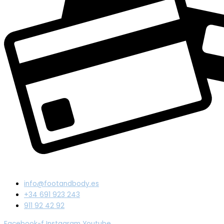
info@footandbody.es
+34 691 923 243
911 92 42 92
Facebook-f
Instagram
Youtube