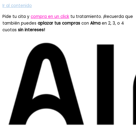
Ir al contenido
Pide tu cita y
compra en un click
tu tratamiento. ¡Recuerda que
también puedes
aplazar tus compras
con
Alma
en 2, 3, o 4
cuotas
sin intereses!