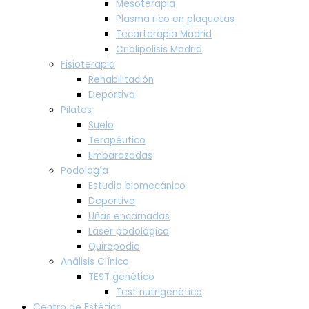
Mesoterapia
Plasma rico en plaquetas
Tecarterapia Madrid
Criolipolisis Madrid
Fisioterapia
Rehabilitación
Deportiva
Pilates
Suelo
Terapéutico
Embarazadas
Podología
Estudio biomecánico
Deportiva
Uñas encarnadas
Láser podológico
Quiropodia
Análisis Clínico
TEST genético
Test nutrigenético
Centro de Estética