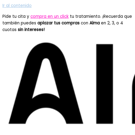
Ir al contenido
Pide tu cita y
compra en un click
tu tratamiento. ¡Recuerda que
también puedes
aplazar tus compras
con
Alma
en 2, 3, o 4
cuotas
sin intereses!