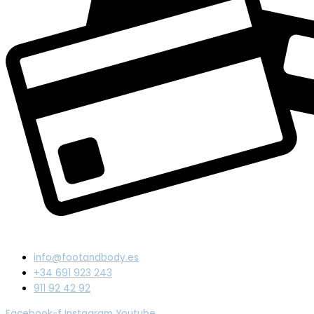
info@footandbody.es
+34 691 923 243
911 92 42 92
Facebook-f
Instagram
Youtube