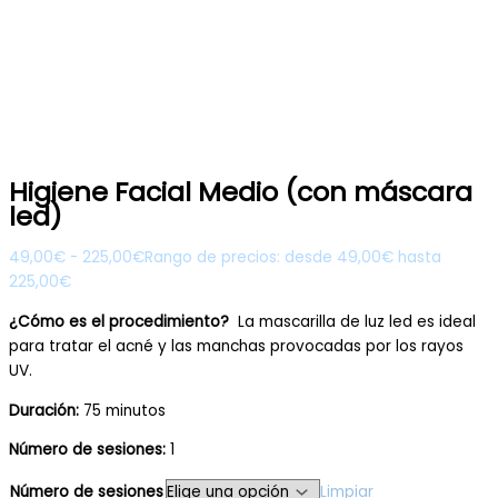
Higiene Facial Medio (con máscara
led)
49,00
€
-
225,00
€
Rango de precios: desde 49,00€ hasta
225,00€
¿Cómo es el procedimiento?
La mascarilla de luz led es ideal
para tratar el acné y las manchas provocadas por los rayos
UV.
Duración:
75 minutos
Número de sesiones:
1
Número de sesiones
Limpiar