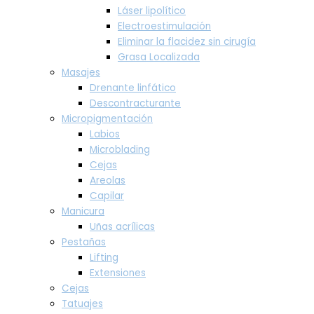
Láser lipolítico
Electroestimulación
Eliminar la flacidez sin cirugía
Grasa Localizada
Masajes
Drenante linfático
Descontracturante
Micropigmentación
Labios
Microblading
Cejas
Areolas
Capilar
Manicura
Uñas acrílicas
Pestañas
Lifting
Extensiones
Cejas
Tatuajes