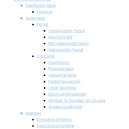
Depilacion láser
Hombre
Avanzada
Facial
Oxigenación facial
Máscara led
Microdermoabrasión
Hidratación facial
Corporal
Cavitación
Presoterapia
Vacumterapia
Radiofrecuencia
Láser lipolítico
Electroestimulación
Eliminar la flacidez sin cirugía
Grasa Localizada
Masajes
Drenante linfático
Descontracturante