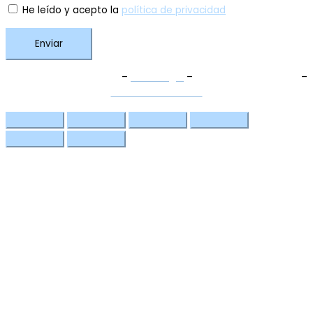
He leído y acepto la
política de privacidad
Enviar
Términos y Condiciones
–
Aviso Legal
–
Política de Privacidad
–
Política de Cookies