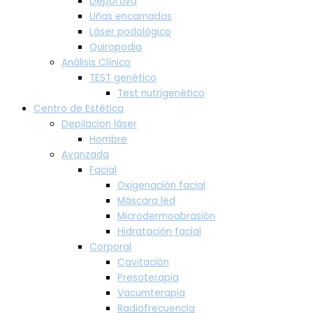
Deportiva
Uñas encarnadas
Láser podológico
Quiropodia
Análisis Clínico
TEST genético
Test nutrigenético
Centro de Estética
Depilacion láser
Hombre
Avanzada
Facial
Oxigenación facial
Máscara led
Microdermoabrasión
Hidratación facial
Corporal
Cavitación
Presoterapia
Vacumterapia
Radiofrecuencia