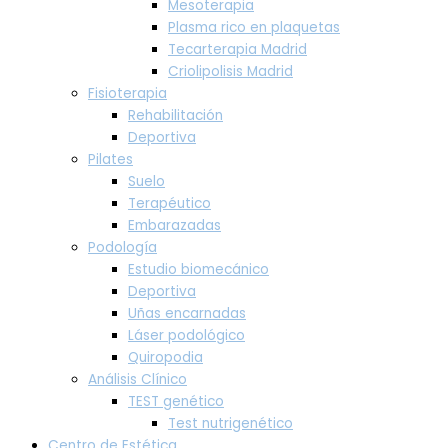
Mesoterapia
Plasma rico en plaquetas
Tecarterapia Madrid
Criolipolisis Madrid
Fisioterapia
Rehabilitación
Deportiva
Pilates
Suelo
Terapéutico
Embarazadas
Podología
Estudio biomecánico
Deportiva
Uñas encarnadas
Láser podológico
Quiropodia
Análisis Clínico
TEST genético
Test nutrigenético
Centro de Estética