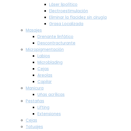
Láser lipolítico
Electroestimulación
Eliminar la flacidez sin cirugía
Grasa Localizada
Masajes
Drenante linfático
Descontracturante
Micropigmentación
Labios
Microblading
Cejas
Areolas
Capilar
Manicura
Uñas acrílicas
Pestañas
Lifting
Extensiones
Cejas
Tatuajes