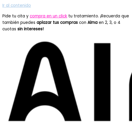
Ir al contenido
Pide tu cita y
compra en un click
tu tratamiento. ¡Recuerda que
también puedes
aplazar tus compras
con
Alma
en 2, 3, o 4
cuotas
sin intereses!