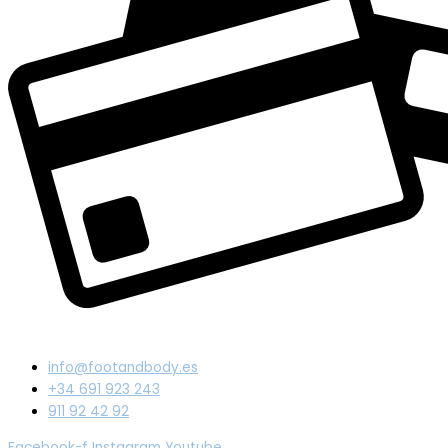
info@footandbody.es
+34 691 923 243
911 92 42 92
Facebook-f
Instagram
Youtube