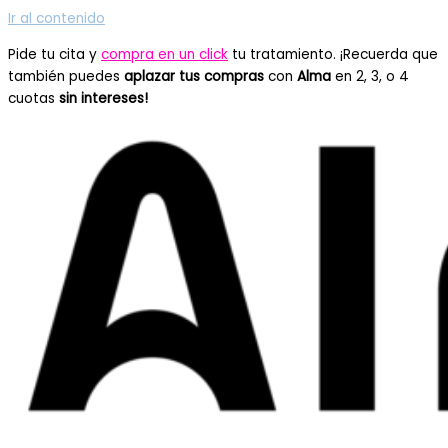
Ir al contenido
Pide tu cita y
compra en un click
tu tratamiento. ¡Recuerda que
también puedes
aplazar tus compras
con
Alma
en 2, 3, o 4
cuotas
sin intereses!