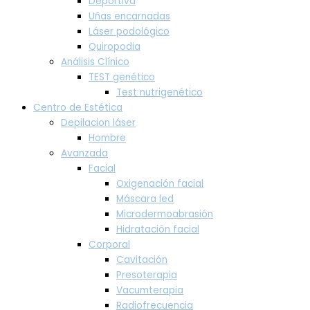
Deportiva
Uñas encarnadas
Láser podológico
Quiropodia
Análisis Clínico
TEST genético
Test nutrigenético
Centro de Estética
Depilacion láser
Hombre
Avanzada
Facial
Oxigenación facial
Máscara led
Microdermoabrasión
Hidratación facial
Corporal
Cavitación
Presoterapia
Vacumterapia
Radiofrecuencia