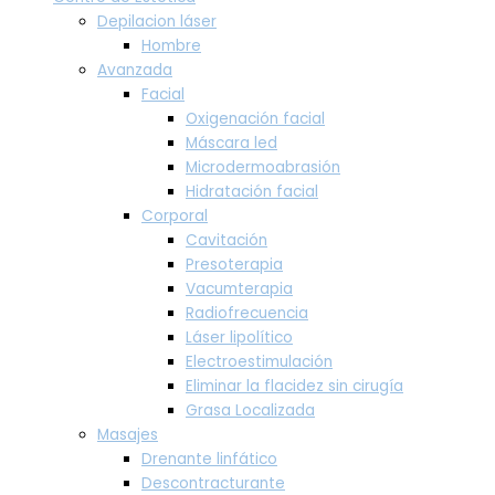
Depilacion láser
Hombre
Avanzada
Facial
Oxigenación facial
Máscara led
Microdermoabrasión
Hidratación facial
Corporal
Cavitación
Presoterapia
Vacumterapia
Radiofrecuencia
Láser lipolítico
Electroestimulación
Eliminar la flacidez sin cirugía
Grasa Localizada
Masajes
Drenante linfático
Descontracturante