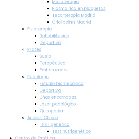
Mesoterapia
Plasma rico en plaquetas
Tecarterapia Madrid
Criolipolisis Madrid
Fisioterapia
Rehabilitación
Deportiva
Pilates
Suelo
Terapéutico
Embarazadas
Podología
Estudio biomecánico
Deportiva
Uñas encarnadas
Láser podológico
Quiropodia
Análisis Clínico
TEST genético
Test nutrigenético
Centro de Estética