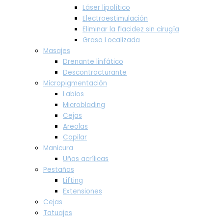
Láser lipolítico
Electroestimulación
Eliminar la flacidez sin cirugía
Grasa Localizada
Masajes
Drenante linfático
Descontracturante
Micropigmentación
Labios
Microblading
Cejas
Areolas
Capilar
Manicura
Uñas acrílicas
Pestañas
Lifting
Extensiones
Cejas
Tatuajes