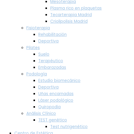
Mesoterapia
Plasma rico en plaquetas
Tecarterapia Madrid
Criolipolisis Madrid
Fisioterapia
Rehabilitación
Deportiva
Pilates
Suelo
Terapéutico
Embarazadas
Podología
Estudio biomecánico
Deportiva
Uñas encarnadas
Láser podológico
Quiropodia
Análisis Clínico
TEST genético
Test nutrigenético
Centro de Estética