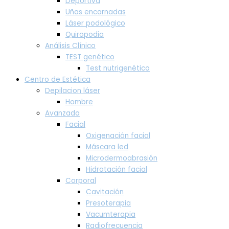
Deportiva
Uñas encarnadas
Láser podológico
Quiropodia
Análisis Clínico
TEST genético
Test nutrigenético
Centro de Estética
Depilacion láser
Hombre
Avanzada
Facial
Oxigenación facial
Máscara led
Microdermoabrasión
Hidratación facial
Corporal
Cavitación
Presoterapia
Vacumterapia
Radiofrecuencia