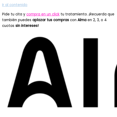
Ir al contenido
Pide tu cita y
compra en un click
tu tratamiento. ¡Recuerda que
también puedes
aplazar tus compras
con
Alma
en 2, 3, o 4
cuotas
sin intereses!