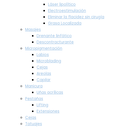
Láser lipolítico
Electroestimulación
Eliminar la flacidez sin cirugía
Grasa Localizada
Masajes
Drenante linfático
Descontracturante
Micropigmentación
Labios
Microblading
Cejas
Areolas
Capilar
Manicura
Uñas acrílicas
Pestañas
Lifting
Extensiones
Cejas
Tatuajes