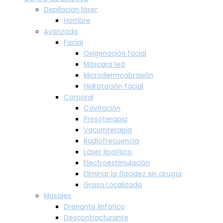
Depilacion láser
Hombre
Avanzada
Facial
Oxigenación facial
Máscara led
Microdermoabrasión
Hidratación facial
Corporal
Cavitación
Presoterapia
Vacumterapia
Radiofrecuencia
Láser lipolítico
Electroestimulación
Eliminar la flacidez sin cirugía
Grasa Localizada
Masajes
Drenante linfático
Descontracturante