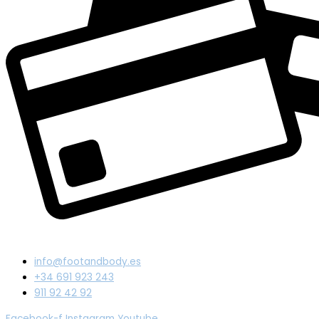
info@footandbody.es
+34 691 923 243
911 92 42 92
Facebook-f
Instagram
Youtube