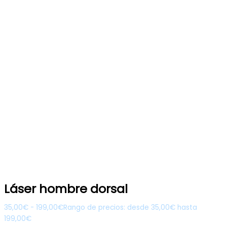
Láser hombre dorsal
35,00
€
-
199,00
€
Rango de precios: desde 35,00€ hasta
199,00€